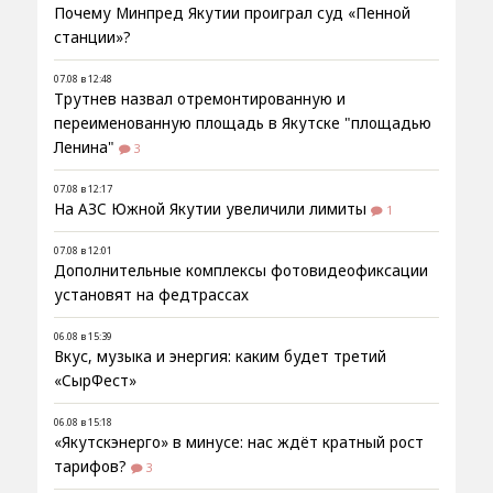
Почему Минпред Якутии проиграл суд «Пенной
станции»?
07.08 в 12:48
Трутнев назвал отремонтированную и
переименованную площадь в Якутске "площадью
Ленина"
3
07.08 в 12:17
На АЗС Южной Якутии увеличили лимиты
1
07.08 в 12:01
Дополнительные комплексы фотовидеофиксации
установят на федтрассах
06.08 в 15:39
Вкус, музыка и энергия: каким будет третий
«СырФест»
06.08 в 15:18
«Якутскэнерго» в минусе: нас ждёт кратный рост
тарифов?
3