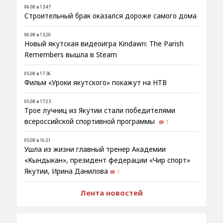
06.08 в 13:47
Строительный брак оказался дороже самого дома
06.08 в 13:20
Новый якутская видеоигра Kindawn: The Parish
Remembers вышла в Steam
05.08 в 17:36
Фильм «Уроки якутского» покажут на НТВ
05.08 в 17:23
Трое лучниц из Якутии стали победителями
всероссийской спортивной программы
1
05.08 в 16:21
Ушла из жизни главный тренер Академии
«Кындыкан», президент федерации «Чир спорт»
Якутии, Ирина Данилова
1
Лента новостей