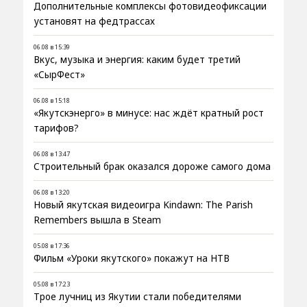
Дополнительные комплексы фотовидеофиксации
установят на федтрассах
06.08 в 15:39
Вкус, музыка и энергия: каким будет третий
«СырФест»
06.08 в 15:18
«Якутскэнерго» в минусе: нас ждёт кратный рост
тарифов?
06.08 в 13:47
Строительный брак оказался дороже самого дома
06.08 в 13:20
Новый якутская видеоигра Kindawn: The Parish
Remembers вышла в Steam
05.08 в 17:36
Фильм «Уроки якутского» покажут на НТВ
05.08 в 17:23
Трое лучниц из Якутии стали победителями