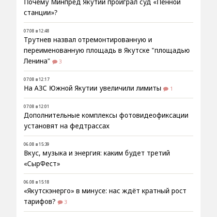
Почему Минпред Якутии проиграл суд «Пенной
станции»?
07.08 в 12:48
Трутнев назвал отремонтированную и
переименованную площадь в Якутске "площадью
Ленина"
3
07.08 в 12:17
На АЗС Южной Якутии увеличили лимиты
1
07.08 в 12:01
Дополнительные комплексы фотовидеофиксации
установят на федтрассах
06.08 в 15:39
Вкус, музыка и энергия: каким будет третий
«СырФест»
06.08 в 15:18
«Якутскэнерго» в минусе: нас ждёт кратный рост
тарифов?
3