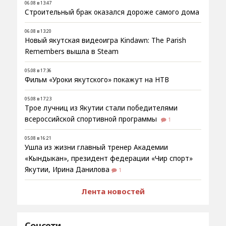
06.08 в 13:47
Строительный брак оказался дороже самого дома
06.08 в 13:20
Новый якутская видеоигра Kindawn: The Parish
Remembers вышла в Steam
05.08 в 17:36
Фильм «Уроки якутского» покажут на НТВ
05.08 в 17:23
Трое лучниц из Якутии стали победителями
всероссийской спортивной программы
1
05.08 в 16:21
Ушла из жизни главный тренер Академии
«Кындыкан», президент федерации «Чир спорт»
Якутии, Ирина Данилова
1
Лента новостей
Соцсети