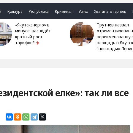
я
Культура
Республика
Криминал
Успех
Хватит это терпеть
«Якутскэнерго» в
Трутнев назвал
минусе: нас ждёт
отремонтированн
кратный рост
переименованну
тарифов?
площадь в Якутс
"площадью Ленин
езидентской елке»: так ли все