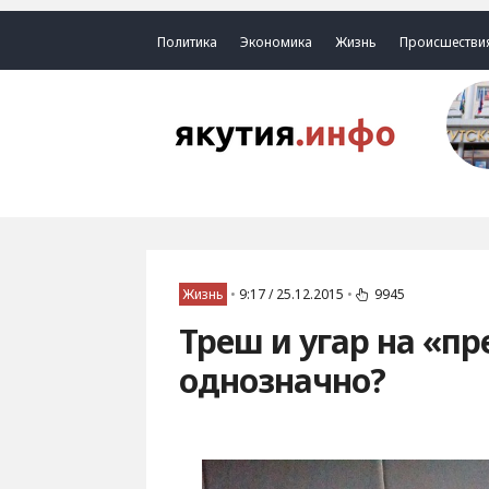
Политика
Экономика
Жизнь
Происшестви
Жизнь
•
9:17 / 25.12.2015
•
9945
Треш и угар на «пр
однозначно?