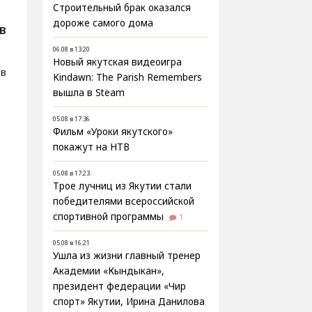
Строительный брак оказался
дороже самого дома
В
06.08 в 13:20
Новый якутская видеоигра
ов
Kindawn: The Parish Remembers
вышла в Steam
05.08 в 17:36
Фильм «Уроки якутского»
покажут на НТВ
05.08 в 17:23
Трое лучниц из Якутии стали
победителями всероссийской
спортивной программы
1
05.08 в 16:21
Ушла из жизни главный тренер
Академии «Кындыкан»,
президент федерации «Чир
спорт» Якутии, Ирина Данилова