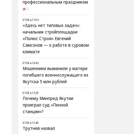
профессиональным праздником
1
07.08 в 17:03
«Здесь нет типовых задач»:
начальник стройплощадки
«Полюс Строя» Евгений
Самсонов — о работе в суровом
климате
07.08 в 14:45
Мошенники выманили у матери
погибшего военнослужащего из
Якутска 5 млн рублей
07.08 в 13:30
Почему Минпред Якутии
проиграл суд «Пенной
станции»?
07.08 в 12:48
Трутнев назвал