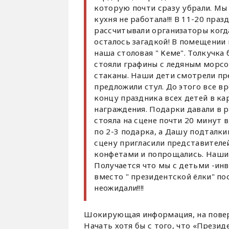
которую почти сразу убрали. Мы 
кухня не работала!!! В 11-20 праз
рассчитывали организаторы когда
осталось загадкой! В помещении п
наша столовая " Кеме". Толкучка 
стояли графины с ледяным морсо
стаканы. Наши дети смотрели пре
предложили стул. До этого все вр
концу праздника всех детей в ка
награждения. Подарки давали в р
стояла на сцене почти 20 минут 
по 2-3 подарка, а Дашу подталкив
сцену пригласили представителей
конфетами и попрощались. Наши д
Получается что мы с детьми -ин
вместо " президентской ёлки" по
неожидали!!!!
Шокирующая информация, на поверк
Начать хотя бы с того, что «Презид