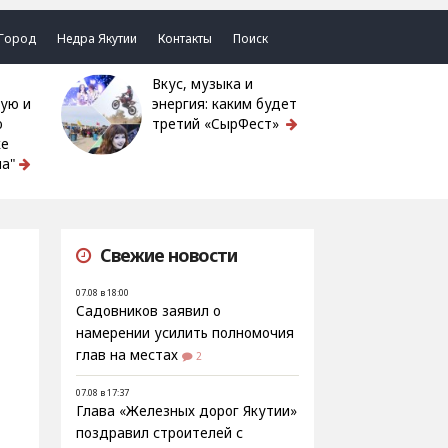
Город
Недра Якутии
Контакты
Поиск
Вкус, музыка и
ую и
энергия: каким будет
ю
третий «СырФест»
ке
а"
Свежие новости
07.08 в 18:00
Садовников заявил о
намерении усилить полномочия
глав на местах
2
07.08 в 17:37
Глава «Железных дорог Якутии»
поздравил строителей с