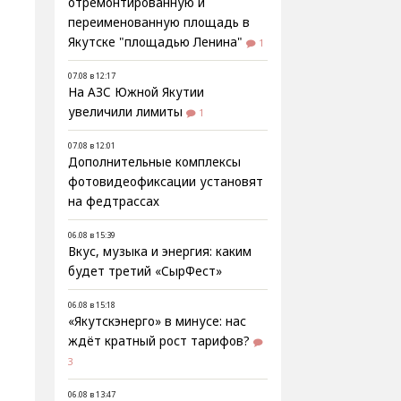
отремонтированную и
переименованную площадь в
Якутске "площадью Ленина"
1
07.08 в 12:17
На АЗС Южной Якутии
увеличили лимиты
1
07.08 в 12:01
Дополнительные комплексы
фотовидеофиксации установят
на федтрассах
06.08 в 15:39
Вкус, музыка и энергия: каким
будет третий «СырФест»
06.08 в 15:18
«Якутскэнерго» в минусе: нас
ждёт кратный рост тарифов?
3
06.08 в 13:47