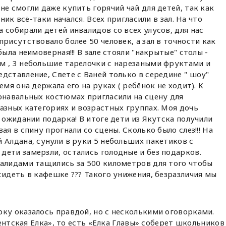
не смогли даже купить горячий чай для детей, так как
дник всё-таки начался. Всех пригласили в зал. На что
 собирали детей инвалидов со всех улусов, для нас
рисутствовало более 50 человек, а зал в точности как
была неимоверная!!! В зале стояли "накрытые" столы -
м , 3 небольшие тарелочки с нарезаными фруктами и
дставление, Свете с Ваней только в середине " шоу"
емя она держала его на руках ( ребёнок не ходит). К
рнавальных костюмах пригласили на сцену для
азных категориях и возрастных группах. Моя дочь
в ожидании подарка! В итоге дети из Якутска получили
ая в спину прогнали со сцены. Сколько было слез!!! На
 Алдана, сунули в руки 5 небольших пакетиков с
ети замерзли, остались голодные и без подарков.
валидами тащились за 500 километров для того чтобы
сидеть в кафешке ??? Такого унижения, безразличия мы
у оказалось правдой, но с несколькими оговорками.
ентская Елка», то есть «Елка Главы» соберет школьников