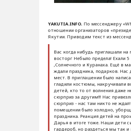
YAKUTIA.INFO.
По мессенджеру «Wh
отношении организаторов «президе
Якутии. Приводим текст из мессен
Вас когда нибудь приглашали на 
восторг Небыло предела! Ехали 5
,Солнечного и Куранаха. Ещё в м
ждали праздника, подарков. Нас д
мест. В приглашении было написан
гладили костюмы, накручивали во
детей, кто то от волнения даже н
сюрприз за другим!!! Нас привезл
сюрприз - нас там никто не ждал!
помещении было холодно, уборщ
праздника. Реакция детей на про
Дарья в итоге тоже. Наши дети с
гардероб, но раздеться мы так и 