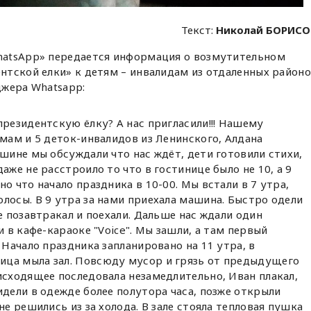
Текст:
Николай БОРИСО
atsApp» передается информация о возмутительном
нтской елки» к детям – инвалидам из отдаленных район
джера Whatsapp:
президентскую ёлку? А нас пригласили!!! Нашему
 мам и 5 деток-инвалидов из Ленинского, Алдана
ашине мы обсуждали что нас ждёт, дети готовили стихи,
аже не расстроило то что в гостинице было не 10, а 9
о что начало праздника в 10-00. Мы встали в 7 утра,
лосы. В 9 утра за нами приехала машина. Быстро одели
е позавтракал и поехали. Дальше нас ждали один
и в кафе-караоке "Voice". Мы зашли, а там первый
 Начало праздника запланировано на 11 утра, в
ица мыла зал. Повсюду мусор и грязь от предыдущего
исходящее последовала незамедлительно, Иван плакал,
идели в одежде более полутора часа, позже открыли
не решились из за холода. В зале стояла тепловая пушка