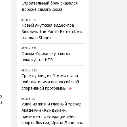
Строительный брак оказался
дороже самого дома
06.08 в 13:20
Новый якутская видеоигра
Kindawn: The Parish Remembers
вышла в Steam
05.08 в 17:36
Фильм «Уроки якутского»
покажут на НТВ
05.08 в 17:23
Трое лучниц из Якутии стали
победителями всероссийской
спортивной программы
1
р
05.08 в 16:21
ха
Ушла из жизни главный тренер
Академии «Кындыкан»,
президент федерации «Чир
спорт» Якутии, Ирина Данилова