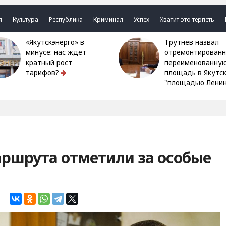
я
Культура
Республика
Криминал
Успех
Хватит это терпеть
«Якутскэнерго» в
Трутнев назвал
минусе: нас ждёт
отремонтированн
кратный рост
переименованну
тарифов?
площадь в Якутс
"площадью Ленин
аршрута отметили за особые