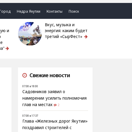
Город
Недра Якутии
Контакты
Поиск
Вкус, музыка и
ую и
энергия: каким будет
ю
третий «СырФест»
ке
а"
Свежие новости
07.08 в 18:00
Садовников заявил о
намерении усилить полномочия
глав на местах
2
07.08 в 17:37
Глава «Железных дорог Якутии»
поздравил строителей с