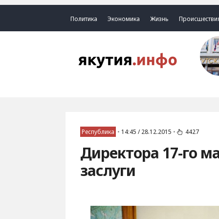
Политика
Экономика
Жизнь
Происшестви
Республика
•
14:45 / 28.12.2015
•
4427
Директора 17-го м
заслуги