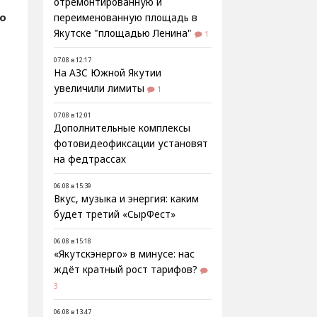
отремонтированную и
о
переименованную площадь в
Якутске "площадью Ленина"
1
07.08 в 12:17
На АЗС Южной Якутии
увеличили лимиты
1
07.08 в 12:01
Дополнительные комплексы
фотовидеофиксации установят
на федтрассах
06.08 в 15:39
Вкус, музыка и энергия: каким
будет третий «СырФест»
06.08 в 15:18
«Якутскэнерго» в минусе: нас
ждёт кратный рост тарифов?
3
06.08 в 13:47