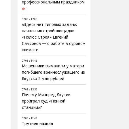
профессиональным праздником
1
07.08 в 17:03
«Здесь нет типовых задач»:
начальник стройплощадки
«Полюс Строя» Евгений
Самсонов — о работе в суровом
климате
07.08 в 14:45
Мошенники выманили у матери
погибшего военнослужащего из
Якутска 5 млн рублей
07.08 в 13:30
Почему Минпред Якутии
проиграл суд «Пенной
станции»?
07.08 в 12:48
Трутнев назвал