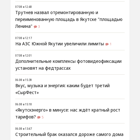
07.08 в 12:48
Трутнев назвал отремонтированную и
переименованную площадь в Якутске "площадью
Ленина"
3
07.08 в 12:17
На АЗС Южной Якутии увеличили лимиты
1
07.08 в 12:01
Дополнительные комплексы фотовидеофиксации
установят на федтрассах
06.08 в 15:39
Вкус, музыка и энергия: каким будет третий
«СырФест»
06.08 в 15:18
«Якутскэнерго» в минусе: нас ждёт кратный рост
тарифов?
5
06.08 в 13:47
Строительный брак оказался дороже самого дома