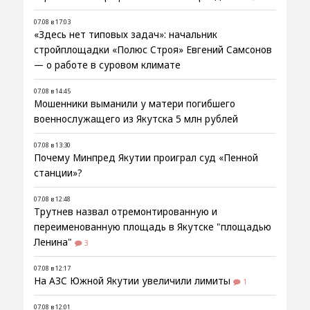
07.08 в 17:03
«Здесь нет типовых задач»: начальник
стройплощадки «Полюс Строя» Евгений Самсонов
— о работе в суровом климате
07.08 в 14:45
Мошенники выманили у матери погибшего
военнослужащего из Якутска 5 млн рублей
07.08 в 13:30
Почему Минпред Якутии проиграл суд «Пенной
станции»?
07.08 в 12:48
Трутнев назвал отремонтированную и
переименованную площадь в Якутске "площадью
Ленина"
3
07.08 в 12:17
На АЗС Южной Якутии увеличили лимиты
1
07.08 в 12:01