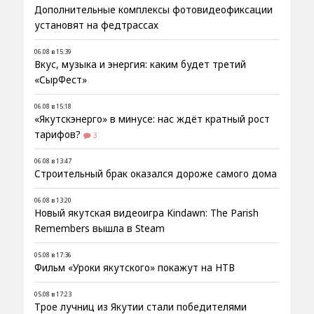
Дополнительные комплексы фотовидеофиксации
установят на федтрассах
06.08 в 15:39
Вкус, музыка и энергия: каким будет третий
«СырФест»
06.08 в 15:18
«Якутскэнерго» в минусе: нас ждёт кратный рост
тарифов?
3
06.08 в 13:47
Строительный брак оказался дороже самого дома
06.08 в 13:20
Новый якутская видеоигра Kindawn: The Parish
Remembers вышла в Steam
05.08 в 17:36
Фильм «Уроки якутского» покажут на НТВ
05.08 в 17:23
Трое лучниц из Якутии стали победителями