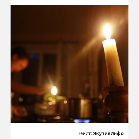
Текст:
ЯкутияИнфо