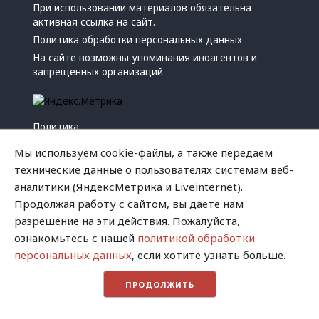
При использовании материалов обязательна
активная ссылка на сайт.
Политика обработки персональных данных
На сайте возможны упоминания
иноагентов
и
запрещенных организаций
Политика
Экономика
Мы используем cookie-файлы, а также передаем
Жизнь
технические данные о пользователях системам веб-
Происшествия
аналитики (ЯндексМетрика и Liveinternet).
Культура
Продолжая работу с сайтом, вы даете нам
Республика
разрешение на эти действия. Пожалуйста,
Криминал
ознакомьтесь с нашей
политикой обработки
Успех
персональных данных
, если хотите узнать больше.
Хватит это терпеть
ПРОДОЛЖИТЬ
Город