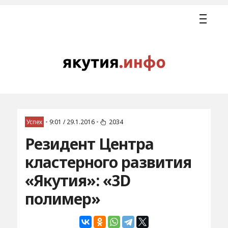
Успех
•
9:01 / 29.1.2016
•
2034
Резидент Центра
кластерного развития
«Якутия»: «3D
полимер»