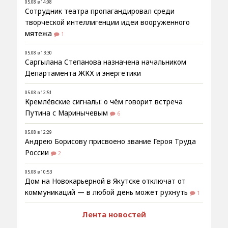
05.08 в 14:08
Сотрудник театра пропагандировал среди
творческой интеллигенции идеи вооруженного
мятежа
1
05.08 в 13:30
Саргылана Степанова назначена начальником
Департамента ЖКХ и энергетики
05.08 в 12:51
Кремлёвские сигналы: о чём говорит встреча
Путина с Маринычевым
6
05.08 в 12:29
Андрею Борисову присвоено звание Героя Труда
России
2
05.08 в 10:53
Дом на Новокарьерной в Якутске отключат от
коммуникаций — в любой день может рухнуть
1
Лента новостей