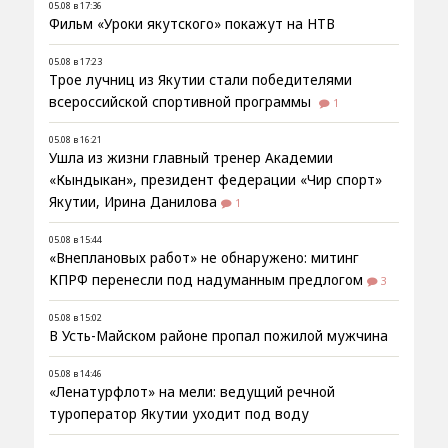
05.08 в 17:36
Фильм «Уроки якутского» покажут на НТВ
05.08 в 17:23
Трое лучниц из Якутии стали победителями
всероссийской спортивной программы
1
05.08 в 16:21
Ушла из жизни главный тренер Академии
«Кындыкан», президент федерации «Чир спорт»
Якутии, Ирина Данилова
1
05.08 в 15:44
«Внеплановых работ» не обнаружено: митинг
КПРФ перенесли под надуманным предлогом
3
05.08 в 15:02
В Усть-Майском районе пропал пожилой мужчина
05.08 в 14:46
«Ленатурфлот» на мели: ведущий речной
туроператор Якутии уходит под воду