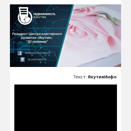
Текст:
ЯкутияИнфо