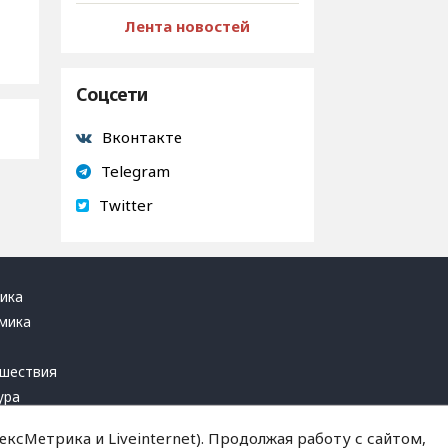
Лента новостей
Соцсети
Вконтакте
Telegram
Twitter
ика
мика
ь
шествия
ура
блика
ксМетрика и Liveinternet). Продолжая работу с сайтом,
инал