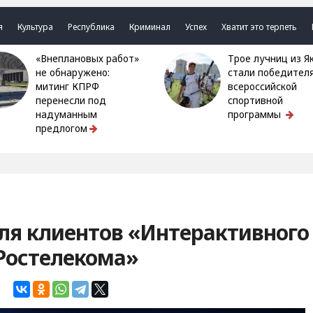
я
Культура
Республика
Криминал
Успех
Хватит это терпеть
«Внеплановых работ»
Трое лучниц из Якутии
не обнаружено:
стали победител
митинг КПРФ
всероссийской
перенесли под
спортивной
надуманным
программы
предлогом
ля клиентов «Интерактивного
Ростелекома»