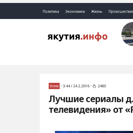
Политика
Экономика
Жизнь
Происшестви
Успех
•
3:44 / 24.2.2016
•
2480
Лучшие сериалы д
телевидения» от «