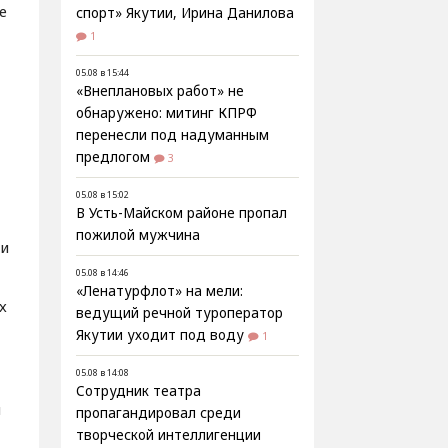
е
спорт» Якутии, Ирина Данилова
1
05.08 в 15:44
«Внеплановых работ» не
обнаружено: митинг КПРФ
перенесли под надуманным
предлогом
3
05.08 в 15:02
В Усть-Майском районе пропал
пожилой мужчина
 и
05.08 в 14:46
«Ленатурфлот» на мели:
х
ведущий речной туроператор
Якутии уходит под воду
1
05.08 в 14:08
Сотрудник театра
и
пропагандировал среди
творческой интеллигенции