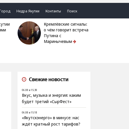
Город
Недра Якутии
Контакты
Поиск
Кремлёвские сигналы:
ями
о чём говорит встреча
Путина с
Маринычевым
Свежие новости
06.08 в 15:39
Вкус, музыка и энергия: каким
будет третий «СырФест»
06.08 в 15:18
«Якутскэнерго» в минусе: нас
ждёт кратный рост тарифов?