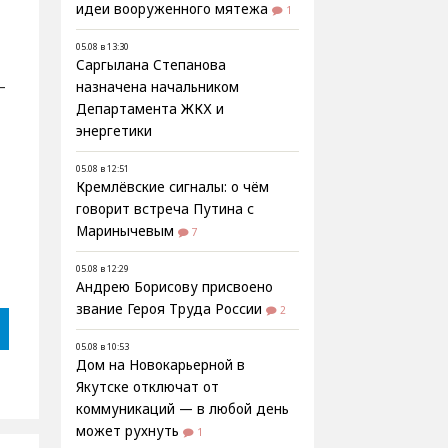
идеи вооруженного мятежа
1
05.08 в 13:30
Саргылана Степанова
–
назначена начальником
Департамента ЖКХ и
энергетики
05.08 в 12:51
Кремлёвские сигналы: о чём
говорит встреча Путина с
Маринычевым
7
05.08 в 12:29
Андрею Борисову присвоено
звание Героя Труда России
2
05.08 в 10:53
Дом на Новокарьерной в
Якутске отключат от
коммуникаций — в любой день
может рухнуть
1