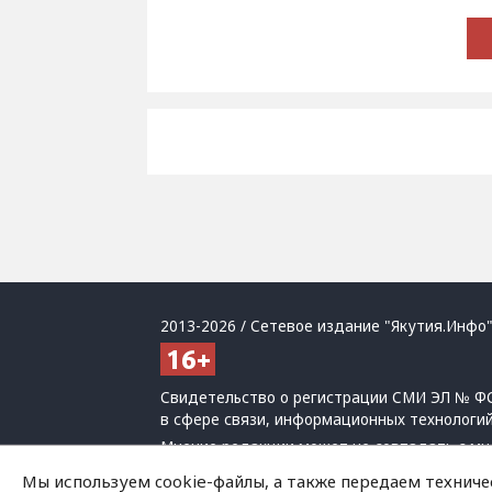
2013-2026 / Сетевое издание "Якутия.Инфо"
Свидетельство о регистрации СМИ ЭЛ № ФС
в сфере связи, информационных технологи
Мнение редакции может не совпадать с мн
При использовании материалов обязательна
Мы используем cookie-файлы, а также передаем техниче