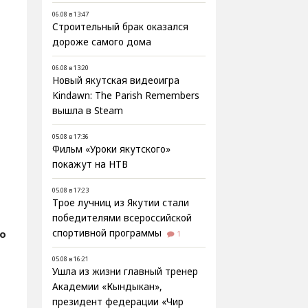
06.08 в 13:47
Строительный брак оказался
дороже самого дома
06.08 в 13:20
Новый якутская видеоигра
Kindawn: The Parish Remembers
вышла в Steam
05.08 в 17:36
Фильм «Уроки якутского»
покажут на НТВ
05.08 в 17:23
Трое лучниц из Якутии стали
победителями всероссийской
о
спортивной программы
1
05.08 в 16:21
Ушла из жизни главный тренер
Академии «Кындыкан»,
президент федерации «Чир