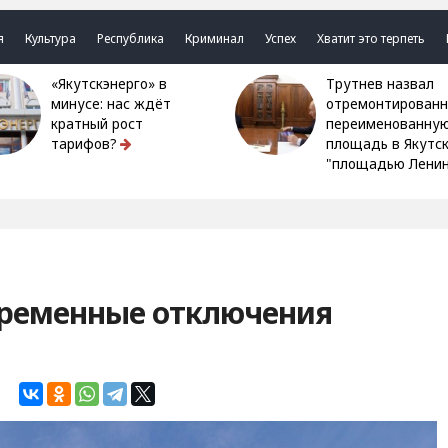
я
Культура
Республика
Криминал
Успех
Хватит это терпеть
«Якутскэнерго» в
Трутнев назвал
минусе: нас ждёт
отремонтированн
кратный рост
переименованну
тарифов?
площадь в Якутс
"площадью Ленин
временные отключения