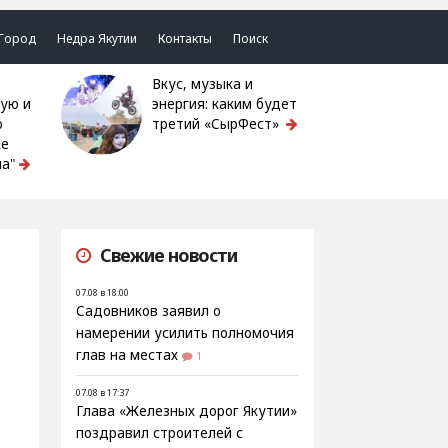
Город
Недра Якутии
Контакты
Поиск
Вкус, музыка и
ую и
энергия: каким будет
ю
третий «СырФест»
ке
а"
Свежие новости
07.08 в 18:00
Садовников заявил о
намерении усилить полномочия
глав на местах
1
07.08 в 17:37
Глава «Железных дорог Якутии»
поздравил строителей с