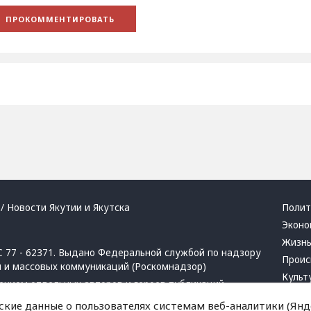
/ Новости Якутии и Якутска
Полит
Эконо
Жизн
 77 - 62371. Выдано Федеральной службой по надзору
Проис
й и массовых коммуникаций (Роскомнадзор)
Культ
ением отдельных авторов и героев публикаций.
Респу
 активная ссылка на сайт.
ские данные о пользователях системам веб-аналитики (Янде