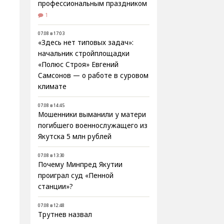
профессиональным праздником
1
07.08 в 17:03
«Здесь нет типовых задач»:
начальник стройплощадки
«Полюс Строя» Евгений
Самсонов — о работе в суровом
климате
07.08 в 14:45
Мошенники выманили у матери
погибшего военнослужащего из
Якутска 5 млн рублей
07.08 в 13:30
Почему Минпред Якутии
проиграл суд «Пенной
станции»?
07.08 в 12:48
Трутнев назвал