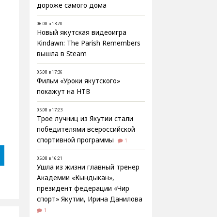
дороже самого дома
06.08 в 13:20
Новый якутская видеоигра
Kindawn: The Parish Remembers
вышла в Steam
05.08 в 17:36
Фильм «Уроки якутского»
покажут на НТВ
05.08 в 17:23
Трое лучниц из Якутии стали
победителями всероссийской
спортивной программы
1
05.08 в 16:21
Ушла из жизни главный тренер
Академии «Кындыкан»,
президент федерации «Чир
спорт» Якутии, Ирина Данилова
1