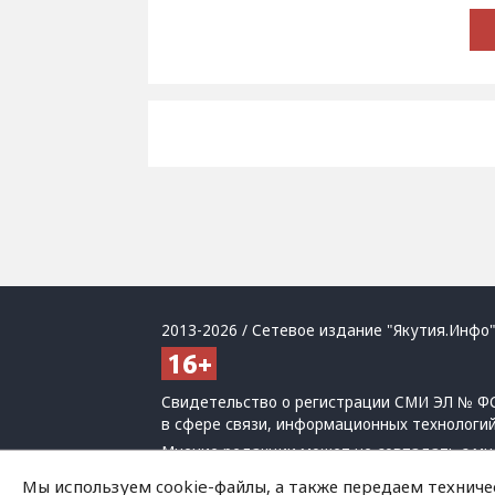
2013-2026 / Сетевое издание "Якутия.Инфо"
Свидетельство о регистрации СМИ ЭЛ № ФС
в сфере связи, информационных технологи
Мнение редакции может не совпадать с мн
При использовании материалов обязательна
Мы используем cookie-файлы, а также передаем техниче