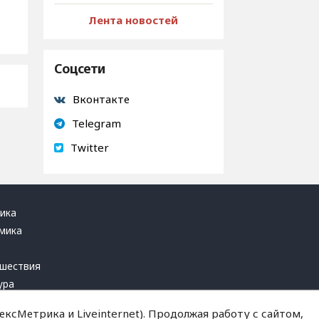
Лента новостей
Соцсети
Вконтакте
Telegram
Twitter
ика
мика
ь
шествия
ура
блика
ксМетрика и Liveinternet). Продолжая работу с сайтом,