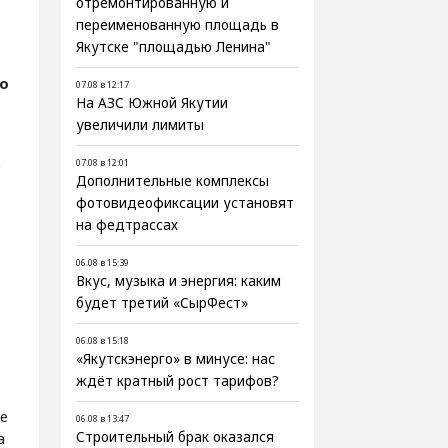
отремонтированную и
переименованную площадь в
Якутске "площадью Ленина"
о
07.08 в 12:17
На АЗС Южной Якутии
увеличили лимиты
о
07.08 в 12:01
Дополнительные комплексы
фотовидеофиксации установят
на федтрассах
06.08 в 15:39
Вкус, музыка и энергия: каким
будет третий «СырФест»
06.08 в 15:18
«Якутскэнерго» в минусе: нас
ждёт кратный рост тарифов?
е
06.08 в 13:47
а
Строительный брак оказался