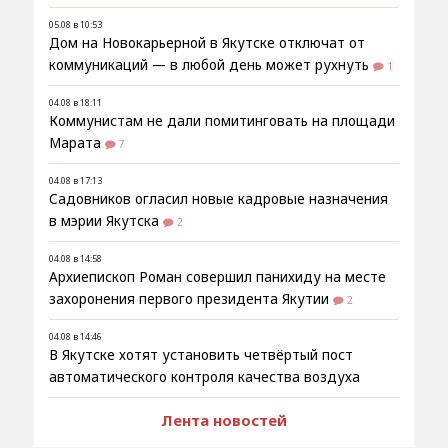
05.08 в 10:53
Дом на Новокарьерной в Якутске отключат от
коммуникаций — в любой день может рухнуть
1
04.08 в 18:11
Коммунистам не дали помитинговать на площади
Марата
7
04.08 в 17:13
Садовников огласил новые кадровые назначения
в мэрии Якутска
2
04.08 в 14:58
Архиепископ Роман совершил панихиду на месте
захоронения первого президента Якутии
2
04.08 в 14:46
В Якутске хотят установить четвёртый пост
автоматического контроля качества воздуха
Лента новостей