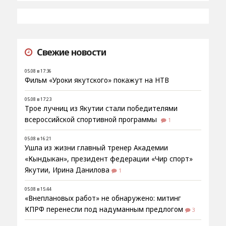
Свежие новости
05.08 в 17:36
Фильм «Уроки якутского» покажут на НТВ
05.08 в 17:23
Трое лучниц из Якутии стали победителями
всероссийской спортивной программы
1
05.08 в 16:21
Ушла из жизни главный тренер Академии
«Кындыкан», президент федерации «Чир спорт»
Якутии, Ирина Данилова
1
05.08 в 15:44
«Внеплановых работ» не обнаружено: митинг
КПРФ перенесли под надуманным предлогом
3