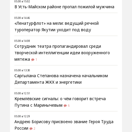
05.08 в 15:02
В Усть-Майском районе пропал пожилой мужчина
05.08 в 14:46
«Ленатурфлот» на мели: ведущий речной
туроператор Якутии уходит под воду
05.08 в 14:08
Сотрудник театра пропагандировал среди
творческой интеллигенции идеи вооруженного
мятежа
1
05.08 в 13:30
Саргылана Степанова назначена начальником
Департамента ЖКХ и энергетики
05.08 в 12:51
Кремлёвские сигналы: о чём говорит встреча
Путина с Маринычевым
6
05.08 в 12:29
Андрею Борисову присвоено звание Героя Труда
России
2