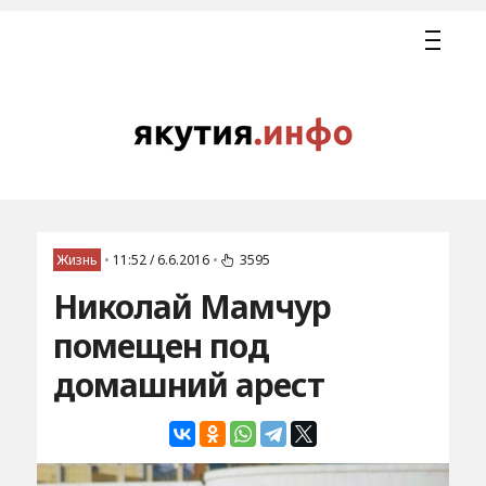
Жизнь
•
11:52 / 6.6.2016
•
3595
Николай Мамчур
помещен под
домашний арест