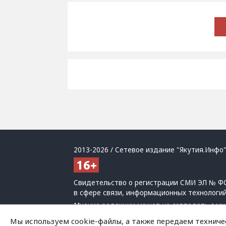
2013-2026 / Сетевое издание "Якутия.Инфо"
Свидетельство о регистрации СМИ ЭЛ № ФС
в сфере связи, информационных технологи
Мнение редакции может не совпадать с мн
При использовании материалов обязательна
Мы используем cookie-файлы, а также передаем техниче