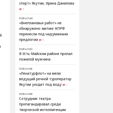
спорт» Якутии, Ирина Данилова
и
1
05.08 в 15:44
«Внеплановых работ» не
обнаружено: митинг КПРФ
перенесли под надуманным
й
предлогом
3
в
05.08 в 15:02
В Усть-Майском районе пропал
пожилой мужчина
05.08 в 14:46
«Ленатурфлот» на мели:
ведущий речной туроператор
Якутии уходит под воду
1
05.08 в 14:08
Сотрудник театра
пропагандировал среди
творческой интеллигенции