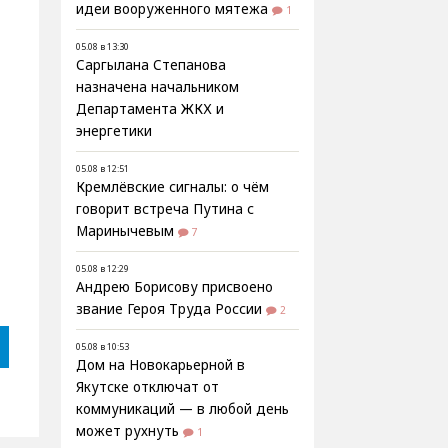
идеи вооруженного мятежа
1
05.08 в 13:30
Саргылана Степанова
назначена начальником
Департамента ЖКХ и
энергетики
05.08 в 12:51
Кремлёвские сигналы: о чём
говорит встреча Путина с
Маринычевым
7
05.08 в 12:29
Андрею Борисову присвоено
звание Героя Труда России
2
05.08 в 10:53
Дом на Новокарьерной в
Якутске отключат от
коммуникаций — в любой день
может рухнуть
1