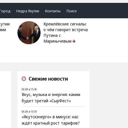
Город
Недра Якутии
Контакты
Поиск
Кремлёвские сигналы:
ями
о чём говорит встреча
Путина с
Маринычевым
Свежие новости
06.08 в 15:39
Вкус, музыка и энергия: каким
будет третий «СырФест»
06.08 в 15:18
«Якутскэнерго» в минусе: нас
ждёт кратный рост тарифов?