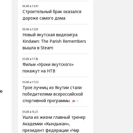
06.08 в 13:47
Строительный брак оказался
дороже самого дома
06.08 в 13:20
Новый якутская видеоигра
Kindawn: The Parish Remembers
вышла в Steam
05.08 в 17:36
Фильм «Уроки якутского»
покажут на НТВ
05.08 в 17:23
Трое лучниц из Якутии стали
о
победителями всероссийской
спортивной программы
1
05.08 в 16:21
Ушла из жизни главный тренер
Академии «Кындыкан»,
президент федерации «Чир