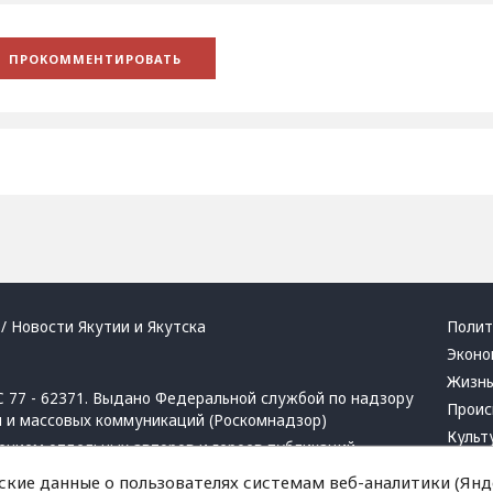
/ Новости Якутии и Якутска
Полит
Эконо
Жизн
 77 - 62371. Выдано Федеральной службой по надзору
Проис
й и массовых коммуникаций (Роскомнадзор)
Культ
ением отдельных авторов и героев публикаций.
Респу
 активная ссылка на сайт.
ские данные о пользователях системам веб-аналитики (Янде
Крим