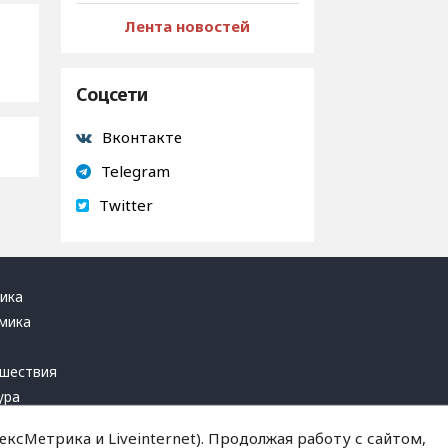
Лента новостей
Соцсети
Вконтакте
Telegram
Twitter
ика
мика
ь
шествия
ура
блика
ксМетрика и Liveinternet). Продолжая работу с сайтом,
инал