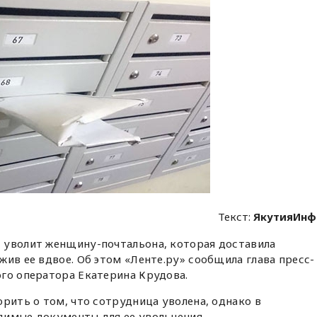
Текст:
ЯкутияИнф
 уволит женщину-почтальона, которая доставила
жив ее вдвое. Об этом «Ленте.ру» сообщила глава пресс-
го оператора Екатерина Крудова.
орить о том, что сотрудница уволена, однако в
димые документы для ее увольнения.