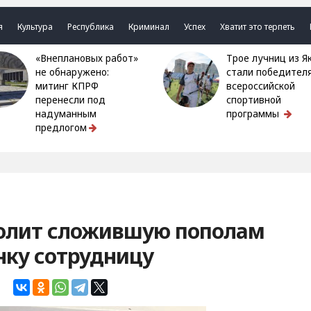
я
Культура
Республика
Криминал
Успех
Хватит это терпеть
«Внеплановых работ»
Трое лучниц из Якутии
не обнаружено:
стали победител
митинг КПРФ
всероссийской
перенесли под
спортивной
надуманным
программы
предлогом
волит сложившую пополам
нку сотрудницу