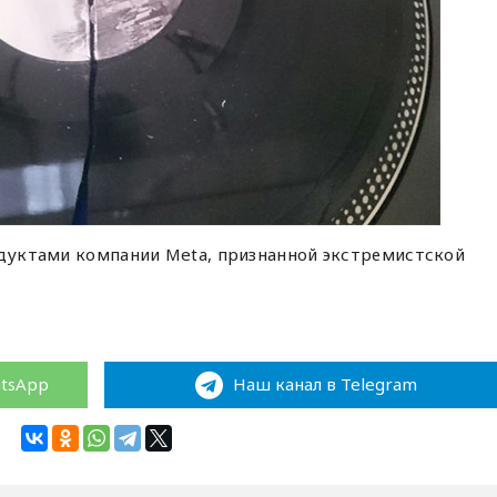
одуктами компании Meta, признанной экстремистской
atsApp
Наш канал в Telegram