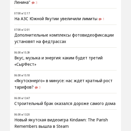
Ленина"
3
07.08 в 12:17
На АЗС Южной Якутии увеличили лимиты
1
07.08 в 12:01
Дополнительные комплексы фотовидеофиксации
установят на федтрассах
06.08 в 15:39
Вкус, музыка и энергия: каким будет третий
«СырФест»
06.08 в 15:18
«Якутскэнерго» в минусе: нас ждёт кратный рост
тарифов?
3
06.08 в 13:47
Строительный брак оказался дороже самого дома
06.08 в 13:20
Новый якутская видеоигра Kindawn: The Parish
Remembers вышла в Steam