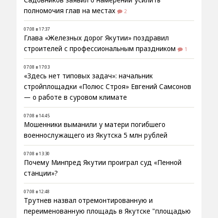
Садовников заявил о намерении усилить
полномочия глав на местах
2
07.08 в 17:37
Глава «Железных дорог Якутии» поздравил
строителей с профессиональным праздником
1
07.08 в 17:03
«Здесь нет типовых задач»: начальник
стройплощадки «Полюс Строя» Евгений Самсонов
— о работе в суровом климате
07.08 в 14:45
Мошенники выманили у матери погибшего
военнослужащего из Якутска 5 млн рублей
07.08 в 13:30
Почему Минпред Якутии проиграл суд «Пенной
станции»?
07.08 в 12:48
Трутнев назвал отремонтированную и
переименованную площадь в Якутске "площадью