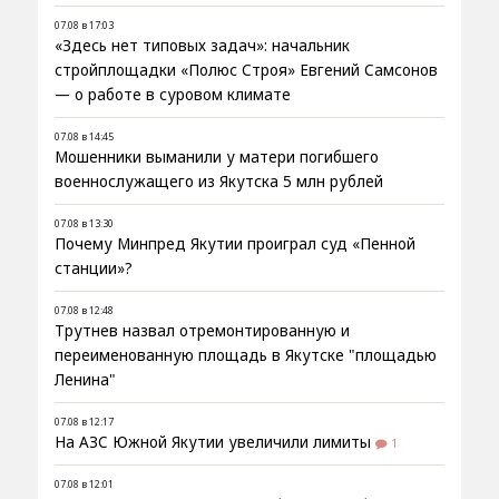
07.08 в 17:03
«Здесь нет типовых задач»: начальник
стройплощадки «Полюс Строя» Евгений Самсонов
— о работе в суровом климате
07.08 в 14:45
Мошенники выманили у матери погибшего
военнослужащего из Якутска 5 млн рублей
07.08 в 13:30
Почему Минпред Якутии проиграл суд «Пенной
станции»?
07.08 в 12:48
Трутнев назвал отремонтированную и
переименованную площадь в Якутске "площадью
Ленина"
07.08 в 12:17
На АЗС Южной Якутии увеличили лимиты
1
07.08 в 12:01