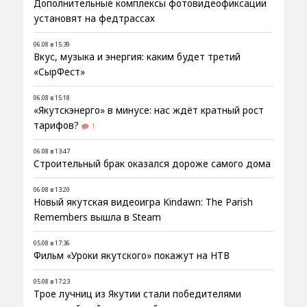
Дополнительные комплексы фотовидеофиксации
установят на федтрассах
06.08 в 15:39
Вкус, музыка и энергия: каким будет третий
«СырФест»
06.08 в 15:18
«Якутскэнерго» в минусе: нас ждёт кратный рост
тарифов?
1
06.08 в 13:47
Строительный брак оказался дороже самого дома
06.08 в 13:20
Новый якутская видеоигра Kindawn: The Parish
Remembers вышла в Steam
05.08 в 17:36
Фильм «Уроки якутского» покажут на НТВ
05.08 в 17:23
Трое лучниц из Якутии стали победителями