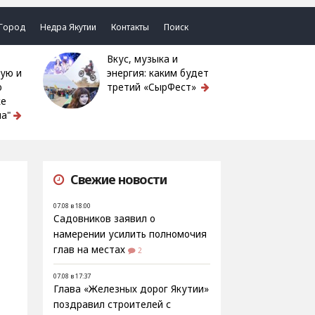
Город
Недра Якутии
Контакты
Поиск
Вкус, музыка и
ую и
энергия: каким будет
ю
третий «СырФест»
ке
а"
Свежие новости
07.08 в 18:00
Садовников заявил о
намерении усилить полномочия
глав на местах
2
07.08 в 17:37
Глава «Железных дорог Якутии»
поздравил строителей с