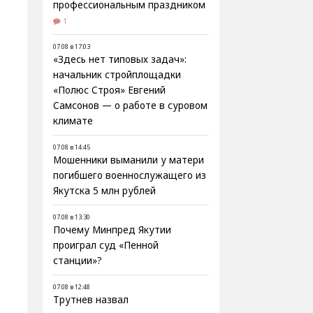
профессиональным праздником
1
07.08 в 17:03
«Здесь нет типовых задач»:
начальник стройплощадки
«Полюс Строя» Евгений
Самсонов — о работе в суровом
климате
07.08 в 14:45
Мошенники выманили у матери
погибшего военнослужащего из
Якутска 5 млн рублей
07.08 в 13:30
Почему Минпред Якутии
проиграл суд «Пенной
станции»?
07.08 в 12:48
Трутнев назвал