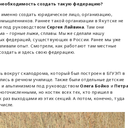
а необходимость создать такую федерацию?
а именно создать юридическое лицо, организацию,
омышленников. Раннее такой организации в Якутске не
ри под руководством
Сергея Лайвина
. Там они
а – горные лыжи, сплавы. Мы же сделали нашу
х федераций, существующих в России. Ранее мы уже
апливали опыт. Смотрели, как работают там местные
 создать и здесь свою федерацию.
ь вокруг скалодрома, который был построен в БГУЭП в
мались в речном училище. Также были отдельные детские
ем и альпинизмом под руководством
Олега Бойко
и
Петр
ногочисленными, но костяк всех тех, кто пришел в
 раз выходцами из этих секций. А потом, конечно, туда
числе.