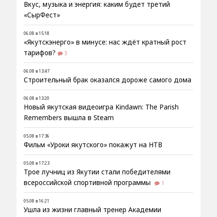
Вкус, музыка и энергия: каким будет третий
«СырФест»
06.08 в 15:18
«Якутскэнерго» в минусе: нас ждёт кратный рост
тарифов?
3
06.08 в 13:47
Строительный брак оказался дороже самого дома
06.08 в 13:20
Новый якутская видеоигра Kindawn: The Parish
Remembers вышла в Steam
05.08 в 17:36
Фильм «Уроки якутского» покажут на НТВ
05.08 в 17:23
Трое лучниц из Якутии стали победителями
всероссийской спортивной программы
1
05.08 в 16:21
Ушла из жизни главный тренер Академии