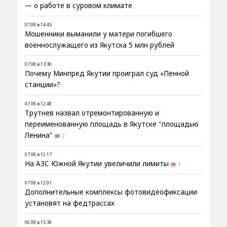
— о работе в суровом климате
07.08 в 14:45
Мошенники выманили у матери погибшего
военнослужащего из Якутска 5 млн рублей
07.08 в 13:30
Почему Минпред Якутии проиграл суд «Пенной
станции»?
07.08 в 12:48
Трутнев назвал отремонтированную и
переименованную площадь в Якутске "площадью
Ленина"
2
07.08 в 12:17
На АЗС Южной Якутии увеличили лимиты
1
07.08 в 12:01
Дополнительные комплексы фотовидеофиксации
установят на федтрассах
06.08 в 15:39