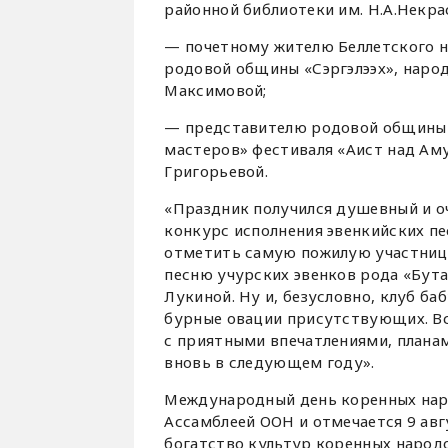
районной библиотеки им. Н.А.Некра
— почетному жителю Беллетского на
родовой общины «Сэргэлээх», наро
Максимовой;
— представителю родовой общины «
мастеров» фестиваля «Аист над Ам
Григорьевой.
«Праздник получился душевный и о
конкурс исполнения эвенкийских пе
отметить самую пожилую участниц
песню учурских эвенков рода «Бут
Лукиной. Ну и, безусловно, клуб б
бурные овации присутствующих. Вс
с приятными впечатлениями, плана
вновь в следующем году».
Международный день коренных наро
Ассамблеей ООН и отмечается 9 авг
богатство культур коренных народо