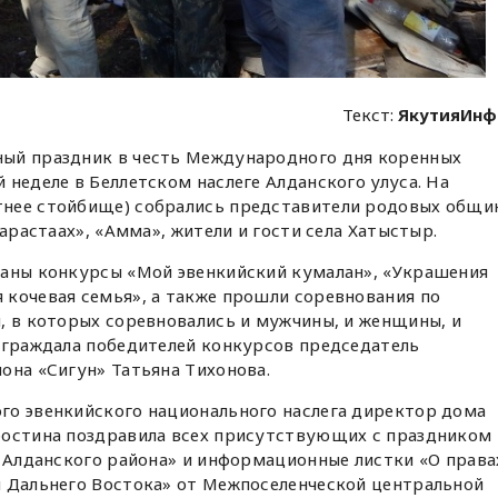
Текст:
ЯкутияИнф
ый праздник в честь Международного дня коренных
 неделе в Беллетском наслеге Алданского улуса. На
тнее стойбище) собрались представители родовых общи
парастаах», «Амма», жители и гости села Хатыстыр.
ваны конкурсы «Мой эвенкийский кумалан», «Украшения
 кочевая семья», а также прошли соревнования по
, в которых соревновались и мужчины, и женщины, и
аграждала победителей конкурсов председатель
она «Сигун» Татьяна Тихонова.
го эвенкийского национального наслега директор дома
ростина поздравила всех присутствующих с праздником 
и Алданского района» и информационные листки «О права
и Дальнего Востока» от Межпоселенческой центральной