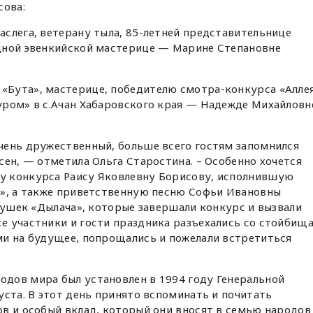
сова:
слега, ветерану тыла, 85-летней представительнице
дной эвенкийской мастерице — Марине Степановне
Бута», мастерице, победителю смотра-конкурса «Алле
уром» в с.Ачан Хабаровского края — Надежде Михайловн
чень дружественный, больше всего гостям запомнился
сен, — отметила Ольга Старостина. – Особенно хочется
у конкурса Раису Яковлевну Борисову, исполнившую
а», а также приветственную песню Софьи Ивановны
абушек «Дылача», которые завершали конкурс и вызвали
е участники и гости праздника разъехались со стойбищ
ми на будущее, попрощались и пожелали встретиться
дов мира был установлен в 1994 году Генеральной
уста. В этот день принято вспоминать и почитать
в и особый вклад, который они вносят в семью народов