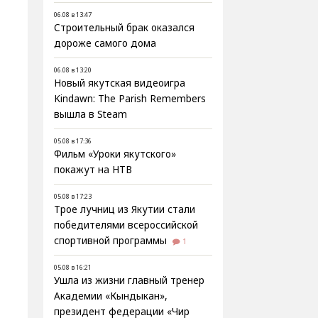
06.08 в 13:47
Строительный брак оказался
дороже самого дома
06.08 в 13:20
Новый якутская видеоигра
Kindawn: The Parish Remembers
вышла в Steam
05.08 в 17:36
Фильм «Уроки якутского»
покажут на НТВ
05.08 в 17:23
Трое лучниц из Якутии стали
победителями всероссийской
спортивной программы
1
05.08 в 16:21
Ушла из жизни главный тренер
Академии «Кындыкан»,
президент федерации «Чир