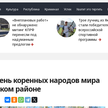
я
Культура
Республика
Криминал
Успех
Хватит это терпеть
«Внеплановых работ»
Трое лучниц из Якутии
не обнаружено:
стали победител
митинг КПРФ
всероссийской
перенесли под
спортивной
надуманным
программы
предлогом
нь коренных народов мира
ском районе