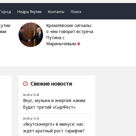
Город
Недра Якутии
Контакты
Поиск
Кремлёвские сигналы:
ями
о чём говорит встреча
Путина с
Маринычевым
Свежие новости
06.08 в 15:39
Вкус, музыка и энергия: каким
будет третий «СырФест»
06.08 в 15:18
«Якутскэнерго» в минусе: нас
ждёт кратный рост тарифов?