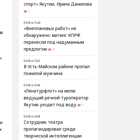
спорт» Якутии, Ирина Данилова
1
05.08 в 15:44
«Внеплановых работ» не
о
обнаружено: митинг КПРФ
перенесли под надуманным
предлогом
3
н
05.08 в 15:02
В Усть-Майском районе пропал
пожилой мужчина
05.08 в 14:46
«Ленатурфлот» на мели:
ведущий речной туроператор
Якутии уходит под воду
1
05.08 в 14:08
и
Сотрудник театра
х
пропагандировал среди
творческой интеллигенции