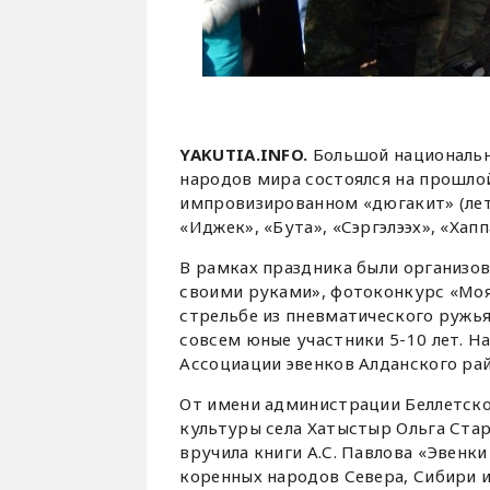
YAKUTIA.INFO.
Большой национальн
народов мира состоялся на прошлой
импровизированном «дюгакит» (ле
«Иджек», «Бута», «Сэргэлээх», «Хап
В рамках праздника были организо
своими руками», фотоконкурс «Моя
стрельбе из пневматического ружья
совсем юные участники 5-10 лет. Н
Ассоциации эвенков Алданского рай
От имени администрации Беллетско
культуры села Хатыстыр Ольга Ста
вручила книги А.С. Павлова «Эвенк
коренных народов Севера, Сибири 