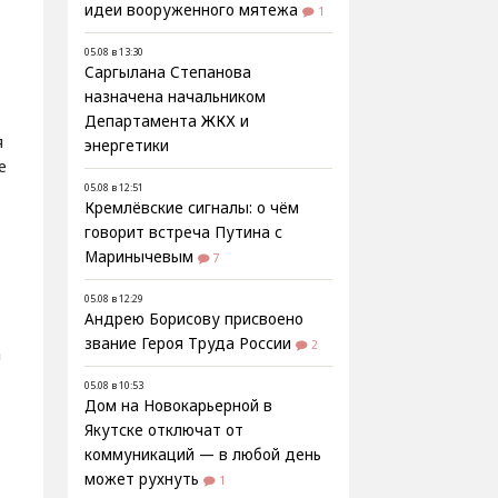
идеи вооруженного мятежа
1
05.08 в 13:30
Саргылана Степанова
назначена начальником
Департамента ЖКХ и
я
энергетики
е
05.08 в 12:51
Кремлёвские сигналы: о чём
говорит встреча Путина с
Маринычевым
7
05.08 в 12:29
Андрею Борисову присвоено
звание Героя Труда России
2
а
05.08 в 10:53
Дом на Новокарьерной в
Якутске отключат от
коммуникаций — в любой день
может рухнуть
1