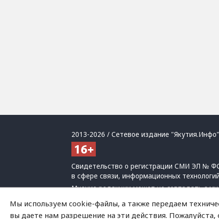
2013-2026 / Сетевое издание "Якутия.Инфо"
Свидетельство о регистрации СМИ ЭЛ № ФС
в сфере связи, информационных технологи
Мнение редакции может не совпадать с мн
При использовании материалов обязательна
Мы используем cookie-файлы, а также передаем техниче
Политика обработки персональных данных
вы даете нам разрешение на эти действия. Пожалуйста,