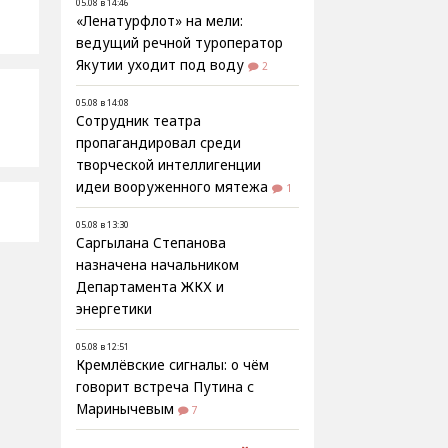
05.08 в 14:46
«Ленатурфлот» на мели:
ведущий речной туроператор
Якутии уходит под воду
2
05.08 в 14:08
Сотрудник театра
пропагандировал среди
творческой интеллигенции
идеи вооруженного мятежа
1
05.08 в 13:30
Саргылана Степанова
назначена начальником
Департамента ЖКХ и
энергетики
05.08 в 12:51
Кремлёвские сигналы: о чём
говорит встреча Путина с
Маринычевым
7