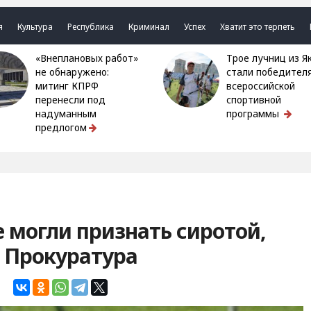
я
Культура
Республика
Криминал
Успех
Хватит это терпеть
«Внеплановых работ»
Трое лучниц из Якутии
не обнаружено:
стали победител
митинг КПРФ
всероссийской
перенесли под
спортивной
надуманным
программы
предлогом
е могли признать сиротой,
 Прокуратура