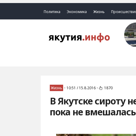
Политика
Экономика
Жизнь
Происшестви
Жизнь
•
10:51 / 15.8.2016
•
1870
В Якутске сироту н
пока не вмешалась