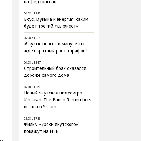
на федтрассах
06.08 в 15:39
Вкус, музыка и энергия: каким
будет третий «СырФест»
06.08 в 15:18
«Якутскэнерго» в минусе: нас
ждёт кратный рост тарифов?
06.08 в 13:47
Строительный брак оказался
дороже самого дома
06.08 в 13:20
Новый якутская видеоигра
Kindawn: The Parish Remembers
вышла в Steam
05.08 в 17:36
Фильм «Уроки якутского»
покажут на НТВ
о