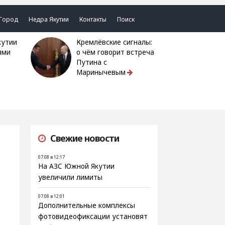
Город
Недра Якутии
Контакты
Поиск
Кремлёвские сигналы:
ями
о чём говорит встреча
Путина с
Маринычевым
Свежие новости
07.08 в 12:17
На АЗС Южной Якутии
увеличили лимиты
07.08 в 12:01
Дополнительные комплексы
фотовидеофиксации установят