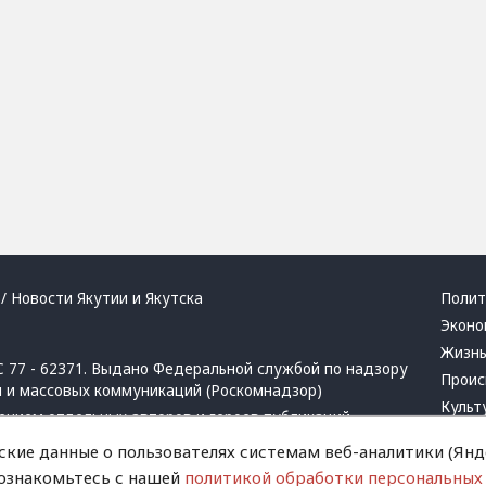
/ Новости Якутии и Якутска
Полит
Эконо
Жизн
 77 - 62371. Выдано Федеральной службой по надзору
Проис
й и массовых коммуникаций (Роскомнадзор)
Культ
ением отдельных авторов и героев публикаций.
Респу
 активная ссылка на сайт.
ские данные о пользователях системам веб-аналитики (Янде
Крим
 ознакомьтесь с нашей
политикой обработки персональных