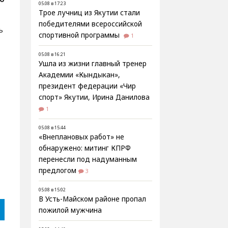
05.08 в 17:23
Трое лучниц из Якутии стали
победителями всероссийской
ь
спортивной программы
1
05.08 в 16:21
Ушла из жизни главный тренер
Академии «Кындыкан»,
президент федерации «Чир
спорт» Якутии, Ирина Данилова
1
05.08 в 15:44
«Внеплановых работ» не
обнаружено: митинг КПРФ
перенесли под надуманным
предлогом
3
05.08 в 15:02
В Усть-Майском районе пропал
пожилой мужчина