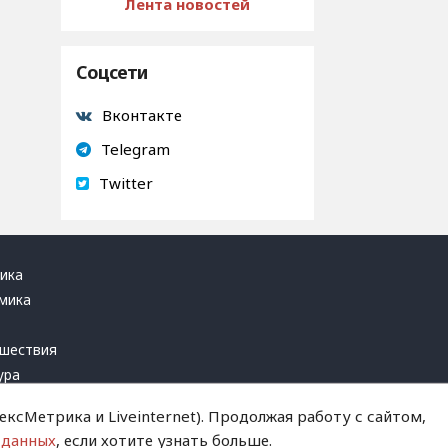
Лента новостей
Соцсети
Вконтакте
Telegram
Twitter
ика
мика
ь
шествия
ура
блика
ксМетрика и Liveinternet). Продолжая работу с сайтом,
инал
 данных
, если хотите узнать больше.