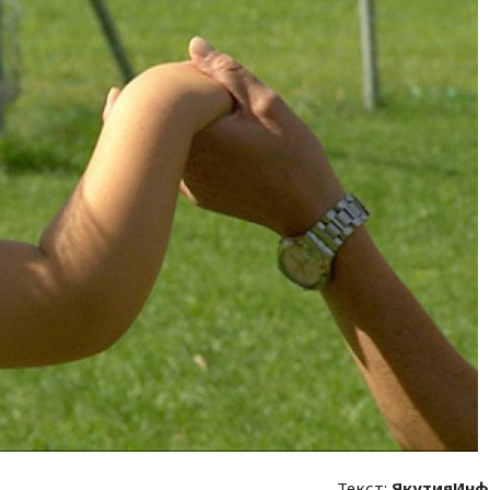
Текст:
ЯкутияИнф