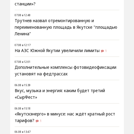
станции»?
07.08 в 12:48
Трутнев назвал отремонтированную и
переименованную площадь в Якутске "площадью
Ленина"
07.08 в 12:17
На АЗС Южной Якутии увеличили лимиты
1
07.08 в 12:01
Дополнительные комплексы фотовидеофиксации
установят на федтрассах
06.08 в 15:39
Вкус, музыка и энергия: каким будет третий
«СырФест»
06.08 в 15:18
«Якутскэнерго» в минусе: нас ждёт кратный рост
тарифов?
1
06.08 в 13:47