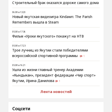
Строительный брак оказался дороже самого дома
06.08 в 13:20
Новый якутская видеоигра Kindawn: The Parish
Remembers вышла в Steam
05.08 в 17:36
Фильм «Уроки якутского» покажут на НТВ
05.08 в 17:23
Трое лучниц из Якутии стали победителями
всероссийской спортивной программы
1
05.08 в 16:21
Ушла из жизни главный тренер Академии
«Кындыкан», президент федерации «Чир спорт»
Якутии, Ирина Данилова
1
Лента новостей
Соцсети