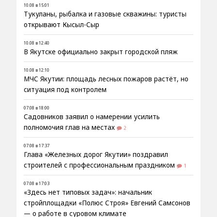
10.08 в 15:01
Тукуланы, рыбалка и газовые скважины: туристы
открывают Кысыл-Сыр
10.08 в 12:40
В Якутске официально закрыт городской пляж
10.08 в 12:10
МЧС Якутии: площадь лесных пожаров растёт, но
ситуация под контролем
07.08 в 18:00
Садовников заявил о намерении усилить
полномочия глав на местах
2
07.08 в 17:37
Глава «Железных дорог Якутии» поздравил
строителей с профессиональным праздником
1
07.08 в 17:03
«Здесь нет типовых задач»: начальник
стройплощадки «Полюс Строя» Евгений Самсонов
— о работе в суровом климате