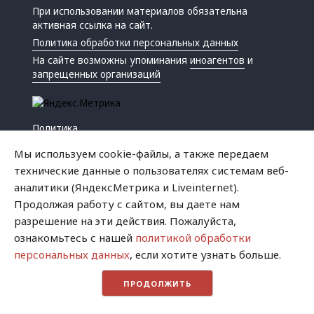
При использовании материалов обязательна
активная ссылка на сайт.
Политика обработки персональных данных
На сайте возможны упоминания
иноагентов
и
запрещенных организаций
Политика
Экономика
Мы используем cookie-файлы, а также передаем
Жизнь
технические данные о пользователях системам веб-
Происшествия
аналитики (ЯндексМетрика и Liveinternet).
Культура
Продолжая работу с сайтом, вы даете нам
Республика
разрешение на эти действия. Пожалуйста,
Криминал
ознакомьтесь с нашей
политикой обработки
Успех
персональных данных
, если хотите узнать больше.
Хватит это терпеть
ПРОДОЛЖИТЬ
Город