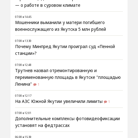
— о работе в суровом климате
07.08 в 14:45
Мошенники выманили у матери погибшего
военнослужащего из Якутска 5 млн рублей
07.08 в 13:30
Почему Минпред Якутии проиграл суд «Пенной
станции»?
07.08 в 12:48
Трутнев назвал отремонтированную и
переименованную площадь в Якутске "площадью
Ленина"
1
07.08 в 12:17
На АЗС Южной Якутии увеличили лимиты
1
07.08 в 12:01
Дополнительные комплексы фотовидеофиксации
установят на федтрассах
06.08 в 15:39