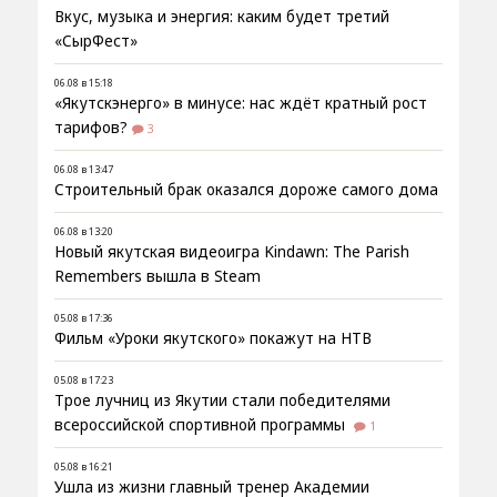
Вкус, музыка и энергия: каким будет третий
«СырФест»
06.08 в 15:18
«Якутскэнерго» в минусе: нас ждёт кратный рост
тарифов?
3
06.08 в 13:47
Строительный брак оказался дороже самого дома
06.08 в 13:20
Новый якутская видеоигра Kindawn: The Parish
Remembers вышла в Steam
05.08 в 17:36
Фильм «Уроки якутского» покажут на НТВ
05.08 в 17:23
Трое лучниц из Якутии стали победителями
всероссийской спортивной программы
1
05.08 в 16:21
Ушла из жизни главный тренер Академии