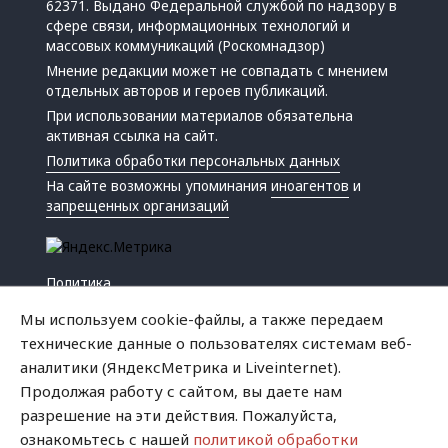
62371. Выдано Федеральной службой по надзору в
сфере связи, информационных технологий и
массовых коммуникаций (Роскомнадзор)
Мнение редакции может не совпадать с мнением
отдельных авторов и героев публикаций.
При использовании материалов обязательна
активная ссылка на сайт.
Политика обработки персональных данных
На сайте возможны упоминания
иноагентов
и
запрещенных организаций
Политика
Экономика
Мы используем cookie-файлы, а также передаем
Жизнь
технические данные о пользователях системам веб-
Происшествия
аналитики (ЯндексМетрика и Liveinternet).
Культура
Продолжая работу с сайтом, вы даете нам
Республика
разрешение на эти действия. Пожалуйста,
Криминал
ознакомьтесь с нашей
политикой обработки