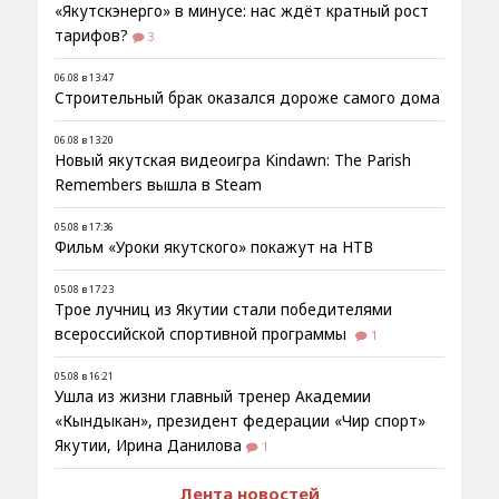
«Якутскэнерго» в минусе: нас ждёт кратный рост
тарифов?
3
06.08 в 13:47
Строительный брак оказался дороже самого дома
06.08 в 13:20
Новый якутская видеоигра Kindawn: The Parish
Remembers вышла в Steam
05.08 в 17:36
Фильм «Уроки якутского» покажут на НТВ
05.08 в 17:23
Трое лучниц из Якутии стали победителями
всероссийской спортивной программы
1
05.08 в 16:21
Ушла из жизни главный тренер Академии
«Кындыкан», президент федерации «Чир спорт»
Якутии, Ирина Данилова
1
Лента новостей