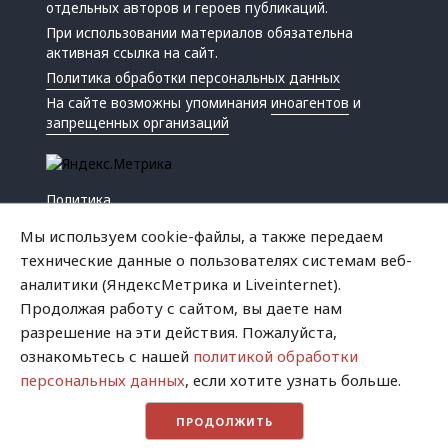
отдельных авторов и героев публикаций.
При использовании материалов обязательна
активная ссылка на сайт.
Политика обработки персональных данных
На сайте возможны упоминания
иноагентов
и
запрещенных организаций
Политика
Экономика
Мы используем cookie-файлы, а также передаем
Жизнь
технические данные о пользователях системам веб-
Происшествия
аналитики (ЯндексМетрика и Liveinternet).
Культура
Продолжая работу с сайтом, вы даете нам
Республика
разрешение на эти действия. Пожалуйста,
Криминал
ознакомьтесь с нашей
политикой обработки
Успех
персональных данных
, если хотите узнать больше.
Хватит это терпеть
ПРОДОЛЖИТЬ
Город