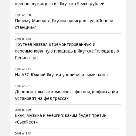
военнослужащего из Якутска 5 млн рублей
07.08 в 13:30
Почему Минпред Якутии проиграл суд «Пенной
станции»?
07.08 в 12:48
Трутнев назвал отремонтированную и
переименованную площадь в Якутске "площадью
Ленина"
1
07.08 в 12:17
На АЗС Южной Якутии увеличили лимиты
1
07.08 в 12:01
Дополнительные комплексы фотовидеофиксации
установят на федтрассах
06.08 в 15:39
Вкус, музыка и энергия: каким будет третий
«СырФест»
06.08 в 15:18