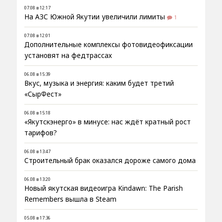
07.08 в 12:17
На АЗС Южной Якутии увеличили лимиты
1
07.08 в 12:01
Дополнительные комплексы фотовидеофиксации
установят на федтрассах
06.08 в 15:39
Вкус, музыка и энергия: каким будет третий
«СырФест»
06.08 в 15:18
«Якутскэнерго» в минусе: нас ждёт кратный рост
тарифов?
06.08 в 13:47
Строительный брак оказался дороже самого дома
06.08 в 13:20
Новый якутская видеоигра Kindawn: The Parish
Remembers вышла в Steam
05.08 в 17:36