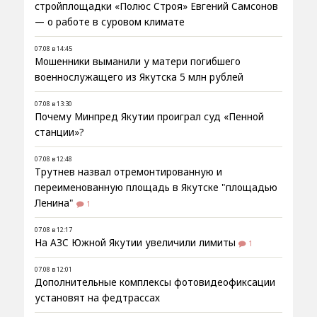
стройплощадки «Полюс Строя» Евгений Самсонов
— о работе в суровом климате
07.08 в 14:45
Мошенники выманили у матери погибшего
военнослужащего из Якутска 5 млн рублей
07.08 в 13:30
Почему Минпред Якутии проиграл суд «Пенной
станции»?
07.08 в 12:48
Трутнев назвал отремонтированную и
переименованную площадь в Якутске "площадью
Ленина"
1
07.08 в 12:17
На АЗС Южной Якутии увеличили лимиты
1
07.08 в 12:01
Дополнительные комплексы фотовидеофиксации
установят на федтрассах