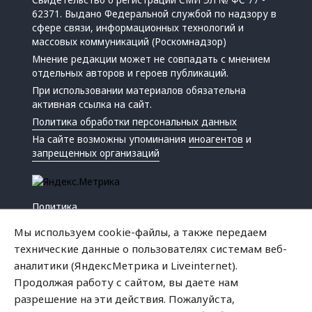
Свидетельство о регистрации СМИ ЭЛ № ФС 77 -
62371. Выдано Федеральной службой по надзору в
сфере связи, информационных технологий и
массовых коммуникаций (Роскомнадзор)
Мнение редакции может не совпадать с мнением
отдельных авторов и героев публикаций.
При использовании материалов обязательна
активная ссылка на сайт.
Политика обработки персональных данных
На сайте возможны упоминания
иноагентов
и
запрещенных организаций
Политика
Экономика
Мы используем cookie-файлы, а также передаем
Жизнь
технические данные о пользователях системам веб-
Происшествия
аналитики (ЯндексМетрика и Liveinternet).
Культура
Продолжая работу с сайтом, вы даете нам
Республика
разрешение на эти действия. Пожалуйста,
Криминал