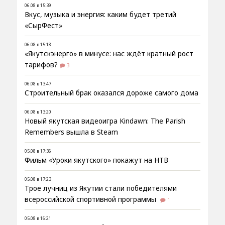
06.08 в 15:39
Вкус, музыка и энергия: каким будет третий
«СырФест»
06.08 в 15:18
«Якутскэнерго» в минусе: нас ждёт кратный рост
тарифов?
3
06.08 в 13:47
Строительный брак оказался дороже самого дома
06.08 в 13:20
Новый якутская видеоигра Kindawn: The Parish
Remembers вышла в Steam
05.08 в 17:36
Фильм «Уроки якутского» покажут на НТВ
05.08 в 17:23
Трое лучниц из Якутии стали победителями
всероссийской спортивной программы
1
05.08 в 16:21