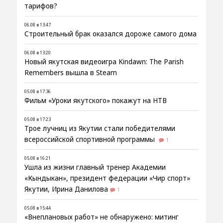
тарифов?
06.08 в 13:47
Строительный брак оказался дороже самого дома
06.08 в 13:20
Новый якутская видеоигра Kindawn: The Parish
Remembers вышла в Steam
05.08 в 17:36
Фильм «Уроки якутского» покажут на НТВ
05.08 в 17:23
Трое лучниц из Якутии стали победителями
всероссийской спортивной программы
1
05.08 в 16:21
Ушла из жизни главный тренер Академии
«Кындыкан», президент федерации «Чир спорт»
Якутии, Ирина Данилова
1
05.08 в 15:44
«Внеплановых работ» не обнаружено: митинг