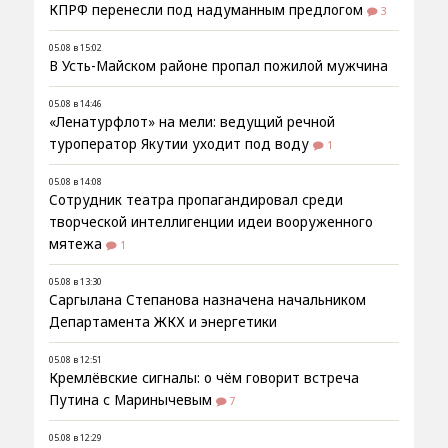
КПРФ перенесли под надуманным предлогом
3
05.08 в 15:02
В Усть-Майском районе пропал пожилой мужчина
05.08 в 14:46
«Ленатурфлот» на мели: ведущий речной
туроператор Якутии уходит под воду
1
05.08 в 14:08
Сотрудник театра пропагандировал среди
творческой интеллигенции идеи вооруженного
мятежа
1
05.08 в 13:30
Саргылана Степанова назначена начальником
Департамента ЖКХ и энергетики
05.08 в 12:51
Кремлёвские сигналы: о чём говорит встреча
Путина с Маринычевым
7
05.08 в 12:29