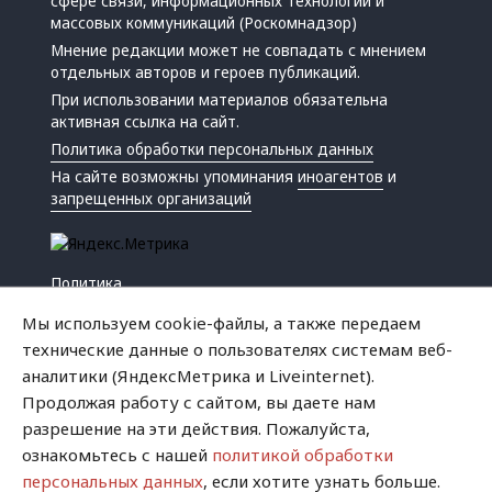
сфере связи, информационных технологий и
массовых коммуникаций (Роскомнадзор)
Мнение редакции может не совпадать с мнением
отдельных авторов и героев публикаций.
При использовании материалов обязательна
активная ссылка на сайт.
Политика обработки персональных данных
На сайте возможны упоминания
иноагентов
и
запрещенных организаций
Политика
Экономика
Мы используем cookie-файлы, а также передаем
Жизнь
технические данные о пользователях системам веб-
Происшествия
аналитики (ЯндексМетрика и Liveinternet).
Культура
Продолжая работу с сайтом, вы даете нам
Республика
разрешение на эти действия. Пожалуйста,
Криминал
ознакомьтесь с нашей
политикой обработки
Успех
персональных данных
, если хотите узнать больше.