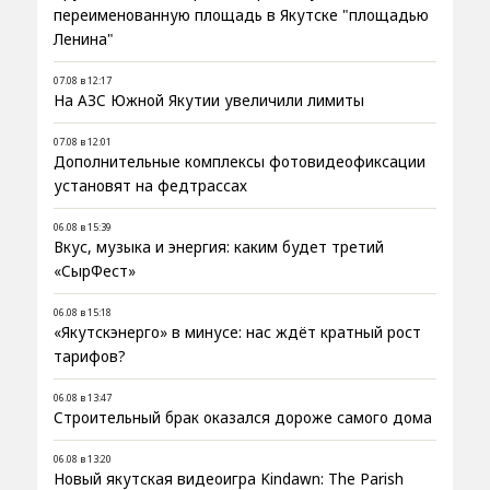
переименованную площадь в Якутске "площадью
Ленина"
07.08 в 12:17
На АЗС Южной Якутии увеличили лимиты
07.08 в 12:01
Дополнительные комплексы фотовидеофиксации
установят на федтрассах
06.08 в 15:39
Вкус, музыка и энергия: каким будет третий
«СырФест»
06.08 в 15:18
«Якутскэнерго» в минусе: нас ждёт кратный рост
тарифов?
06.08 в 13:47
Строительный брак оказался дороже самого дома
06.08 в 13:20
Новый якутская видеоигра Kindawn: The Parish