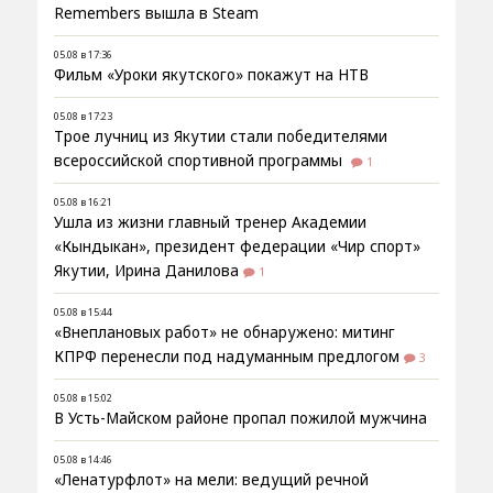
Remembers вышла в Steam
05.08 в 17:36
Фильм «Уроки якутского» покажут на НТВ
05.08 в 17:23
Трое лучниц из Якутии стали победителями
всероссийской спортивной программы
1
05.08 в 16:21
Ушла из жизни главный тренер Академии
«Кындыкан», президент федерации «Чир спорт»
Якутии, Ирина Данилова
1
05.08 в 15:44
«Внеплановых работ» не обнаружено: митинг
КПРФ перенесли под надуманным предлогом
3
05.08 в 15:02
В Усть-Майском районе пропал пожилой мужчина
05.08 в 14:46
«Ленатурфлот» на мели: ведущий речной