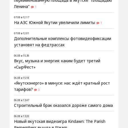
переименованную площадь в Якутске "площадью
Ленина"
1
07.08 в 12:17
На АЗС Южной Якутии увеличили лимиты
1
07.08 в 12:01
Дополнительные комплексы фотовидеофиксации
установят на федтрассах
06.08 в 15:39
Вкус, музыка и энергия: каким будет третий
«СырФест»
06.08 в 15:18
«Якутскэнерго» в минусе: нас ждёт кратный рост
тарифов?
3
06.08 в 13:47
Строительный брак оказался дороже самого дома
06.08 в 13:20
Новый якутская видеоигра Kindawn: The Parish
Remembers вышла в Steam