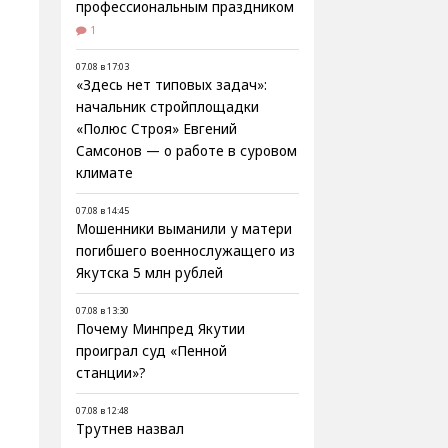
профессиональным праздником
1
07.08 в 17:03
«Здесь нет типовых задач»:
начальник стройплощадки
«Полюс Строя» Евгений
Самсонов — о работе в суровом
климате
07.08 в 14:45
Мошенники выманили у матери
погибшего военнослужащего из
Якутска 5 млн рублей
07.08 в 13:30
Почему Минпред Якутии
проиграл суд «Пенной
станции»?
07.08 в 12:48
Трутнев назвал