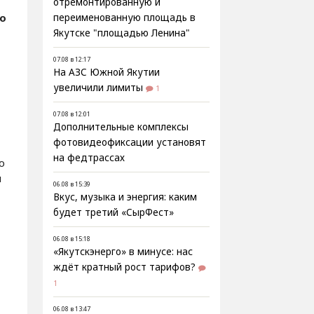
отремонтированную и
о
переименованную площадь в
Якутске "площадью Ленина"
07.08 в 12:17
На АЗС Южной Якутии
увеличили лимиты
,
1
07.08 в 12:01
Дополнительные комплексы
фотовидеофиксации установят
на федтрассах
о
ы
06.08 в 15:39
Вкус, музыка и энергия: каким
будет третий «СырФест»
06.08 в 15:18
«Якутскэнерго» в минусе: нас
ждёт кратный рост тарифов?
1
06.08 в 13:47