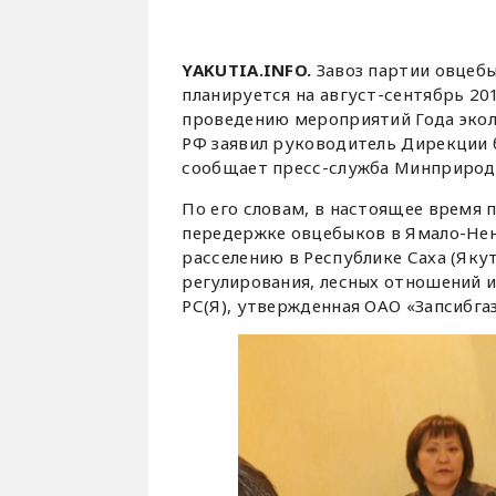
YAKUTIA.INFO.
Завоз партии овцебы
планируется на август-сентябрь 20
проведению мероприятий Года экол
РФ заявил руководитель Дирекции 
сообщает пресс-служба Минприроды
По его словам, в настоящее время 
передержке овцебыков в Ямало-Нен
расселению в Республике Саха (Яку
регулирования, лесных отношений 
РС(Я), утвержденная ОАО «Запсибгаз