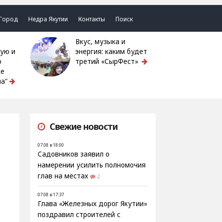
Город
Недра Якутии
Контакты
Поиск
Вкус, музыка и
ую и
энергия: каким будет
ю
третий «СырФест»
ке
а"
Свежие новости
07.08 в 18:00
Садовников заявил о
намерении усилить полномочия
глав на местах
2
07.08 в 17:37
Глава «Железных дорог Якутии»
поздравил строителей с