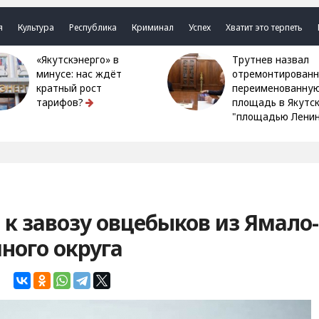
я
Культура
Республика
Криминал
Успех
Хватит это терпеть
«Якутскэнерго» в
Трутнев назвал
минусе: нас ждёт
отремонтированн
кратный рост
переименованну
тарифов?
площадь в Якутс
"площадью Ленин
 к завозу овцебыков из Ямало-
ного округа