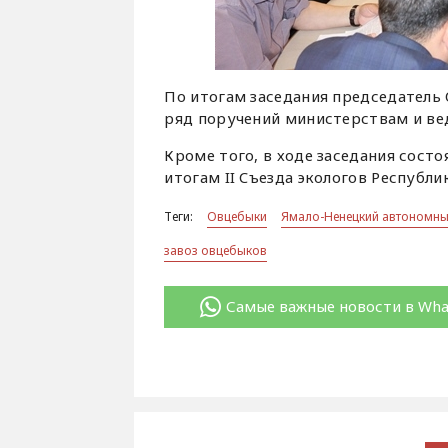
По итогам заседания председатель
ряд поручений министерствам и ве
Кроме того, в ходе заседания сост
итогам II Cъезда экологов Республик
Теги:
Овцебыки
Ямало-Ненецкий автономны
завоз овцебыков
Самые важные новости в Wh