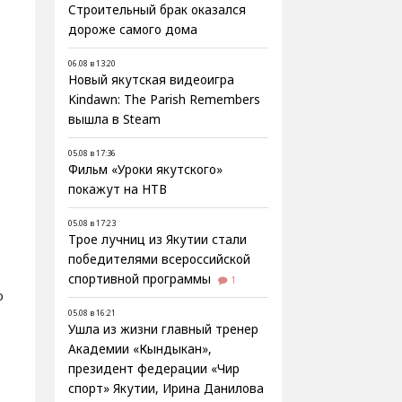
Строительный брак оказался
дороже самого дома
06.08 в 13:20
Новый якутская видеоигра
Kindawn: The Parish Remembers
вышла в Steam
05.08 в 17:36
Фильм «Уроки якутского»
покажут на НТВ
05.08 в 17:23
Трое лучниц из Якутии стали
победителями всероссийской
спортивной программы
1
о
05.08 в 16:21
Ушла из жизни главный тренер
Академии «Кындыкан»,
президент федерации «Чир
спорт» Якутии, Ирина Данилова