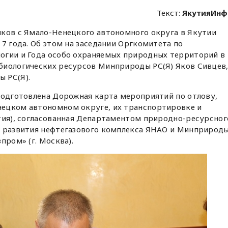
Текст:
ЯкутияИнф
ков с Ямало-Ненецкого автономного округа в Якутии
17 года. Об этом на заседании Оргкомитета по
огии и Года особо охраняемых природных территорий в
биологических ресурсов Минприроды РС(Я) Яков Сивцев
 РС(Я).
подготовлена Дорожная карта мероприятий по отлову,
ецком автономном округе, их транспортировке и
тия), согласованная Департаментом природно-ресурсног
и развития нефтегазового комплекса ЯНАО и Минприрод
пром» (г. Москва).