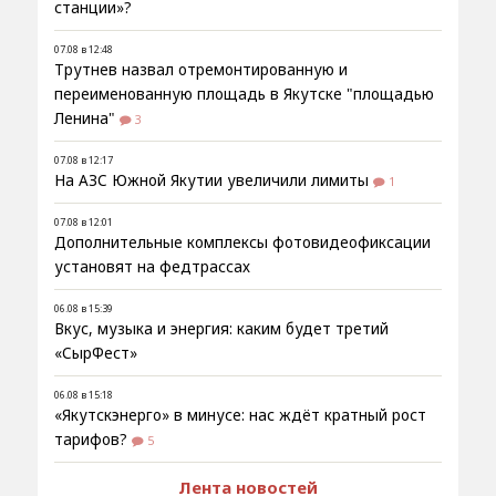
станции»?
07.08 в 12:48
Трутнев назвал отремонтированную и
переименованную площадь в Якутске "площадью
Ленина"
3
07.08 в 12:17
На АЗС Южной Якутии увеличили лимиты
1
07.08 в 12:01
Дополнительные комплексы фотовидеофиксации
установят на федтрассах
06.08 в 15:39
Вкус, музыка и энергия: каким будет третий
«СырФест»
06.08 в 15:18
«Якутскэнерго» в минусе: нас ждёт кратный рост
тарифов?
5
Лента новостей