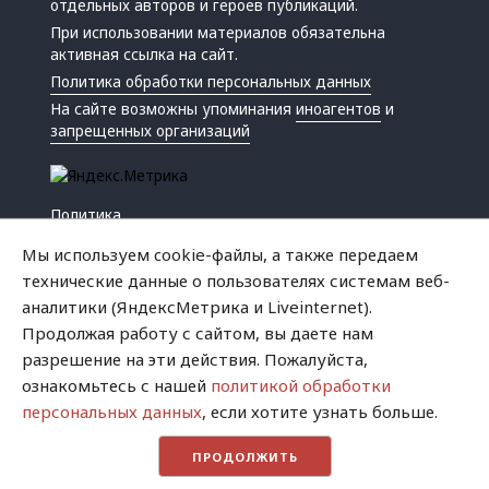
отдельных авторов и героев публикаций.
При использовании материалов обязательна
активная ссылка на сайт.
Политика обработки персональных данных
На сайте возможны упоминания
иноагентов
и
запрещенных организаций
Политика
Экономика
Мы используем cookie-файлы, а также передаем
Жизнь
технические данные о пользователях системам веб-
Происшествия
аналитики (ЯндексМетрика и Liveinternet).
Культура
Продолжая работу с сайтом, вы даете нам
Республика
разрешение на эти действия. Пожалуйста,
Криминал
ознакомьтесь с нашей
политикой обработки
Успех
персональных данных
, если хотите узнать больше.
Хватит это терпеть
ПРОДОЛЖИТЬ
Город