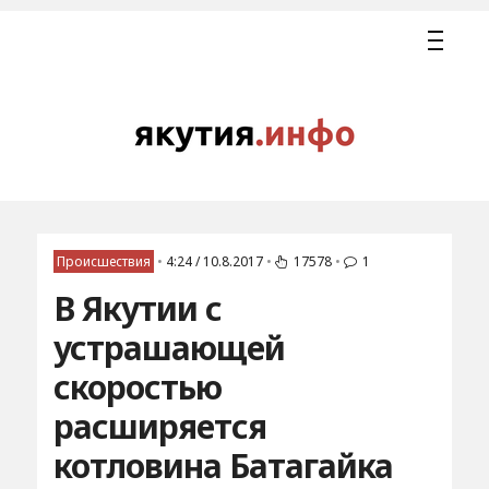
Происшествия
•
4:24 / 10.8.2017
•
17578
•
1
В Якутии с
устрашающей
скоростью
расширяется
котловина Батагайка