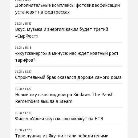
Дополнительные комплексы фотовидеофиксации
установят на федтрассах
06.08 в 15:39
Вкус, музыка и энергия: каким будет третий
«СырФест»
06.08 в 15:18
«Якутскэнерго» в минусе: нас ждёт кратный рост
тарифов?
06.08 в 13:47
Строительный брак оказался дороже самого дома
06.08 в 13:20
Новый якутская видеоигра Kindawn: The Parish
Remembers вышла в Steam
05.08 в 17:36
Фильм «Уроки якутского» покажут на НТВ
05.08 в 17:23
Трое лучниц из Якутии стали победителями