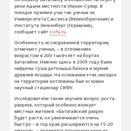
реки Адыча местности Улахан-Сулар. В
поездке приняли участие ученые из
Университета Сассекса (Великобритания) и
Института Зенкенберг (Германия),
сообщает сайт
s-vfu.ru
.
Особенность исследованной территории,
отмечают ученые, – в отложениях
возрастом в 200 тысяч лет на бортах
Батагайки. Именно здесь в 2009 году были
найдены туша детеныша бизона и мумия
древней лошади. На основании этих находок
на территории котловины был основан
научный стационар СВФУ.
Исследователи также изучали вопрос роста
разреза, который особенно волнует
местных жителей. «Батагайский разрез
будет расти, он увеличивается очень
быстро – в год края расширяются на 15-20
метров», – поделился прогнозом один из