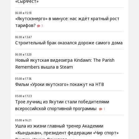
«СырФест»
06.08 в 15:18
«Якутскэнерго» в минусе: нас ждёт кратный рост
тарифов?
3
06.08 в 13:47
Строительный брак оказался дороже самого дома
06.08 в 13:20
Новый якутская видеоигра Kindawn: The Parish
Remembers вышла в Steam
05.08 в 17:36
Фильм «Уроки якутского» покажут на НТВ
05.08 в 17:23
Трое лучниц из Якутии стали победителями
всероссийской спортивной программы
1
05.08 в 16:21
Ушла из жизни главный тренер Академии
«Кындыкан», президент федерации «Чир спорт»