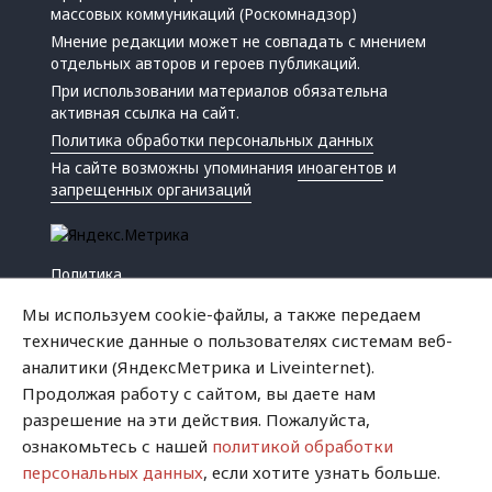
массовых коммуникаций (Роскомнадзор)
Мнение редакции может не совпадать с мнением
отдельных авторов и героев публикаций.
При использовании материалов обязательна
активная ссылка на сайт.
Политика обработки персональных данных
На сайте возможны упоминания
иноагентов
и
запрещенных организаций
Политика
Экономика
Мы используем cookie-файлы, а также передаем
Жизнь
технические данные о пользователях системам веб-
Происшествия
аналитики (ЯндексМетрика и Liveinternet).
Культура
Продолжая работу с сайтом, вы даете нам
Республика
разрешение на эти действия. Пожалуйста,
Криминал
ознакомьтесь с нашей
политикой обработки
Успех
персональных данных
, если хотите узнать больше.