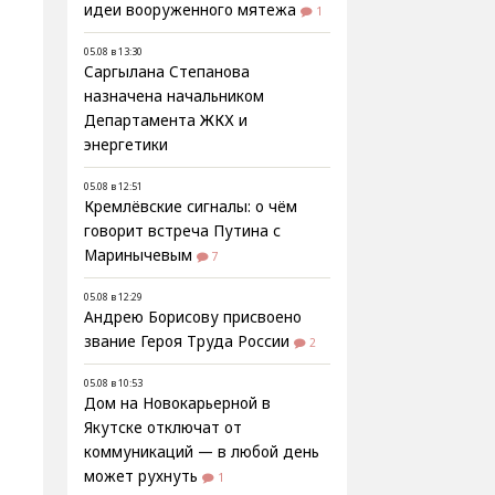
идеи вооруженного мятежа
1
05.08 в 13:30
Саргылана Степанова
назначена начальником
Департамента ЖКХ и
энергетики
05.08 в 12:51
Кремлёвские сигналы: о чём
говорит встреча Путина с
Маринычевым
7
05.08 в 12:29
Андрею Борисову присвоено
звание Героя Труда России
2
05.08 в 10:53
Дом на Новокарьерной в
Якутске отключат от
коммуникаций — в любой день
может рухнуть
1