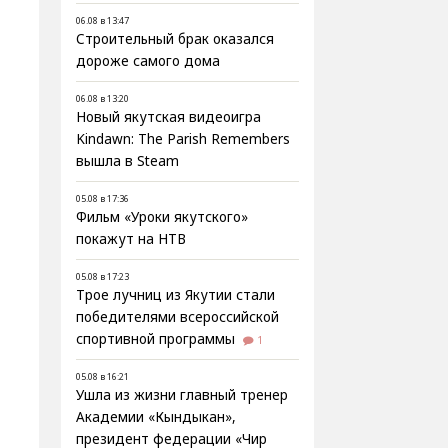
06.08 в 13:47
Строительный брак оказался
дороже самого дома
06.08 в 13:20
Новый якутская видеоигра
Kindawn: The Parish Remembers
вышла в Steam
05.08 в 17:36
Фильм «Уроки якутского»
покажут на НТВ
05.08 в 17:23
Трое лучниц из Якутии стали
победителями всероссийской
спортивной программы
1
05.08 в 16:21
Ушла из жизни главный тренер
Академии «Кындыкан»,
президент федерации «Чир