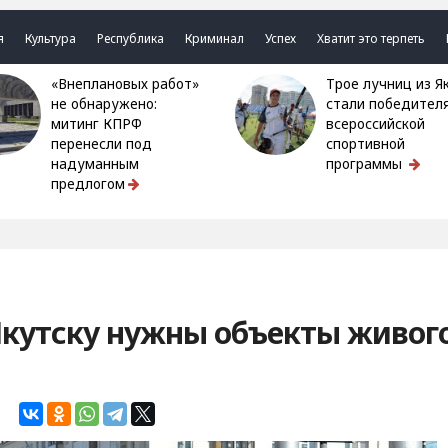
я
Культура
Республика
Криминал
Успех
Хватит это терпеть
«Внеплановых работ»
Трое лучниц из Якутии
не обнаружено:
стали победител
митинг КПРФ
всероссийской
перенесли под
спортивной
надуманным
программы
предлогом
Якутску нужны объекты живог