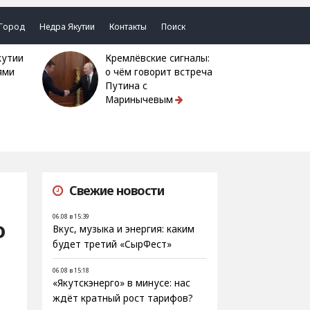
Город
Недра Якутии
Контакты
Поиск
Кремлёвские сигналы:
ями
о чём говорит встреча
Путина с
Маринычевым
Свежие новости
06.08 в 15:39
о
Вкус, музыка и энергия: каким
будет третий «СырФест»
06.08 в 15:18
«Якутскэнерго» в минусе: нас
ждёт кратный рост тарифов?