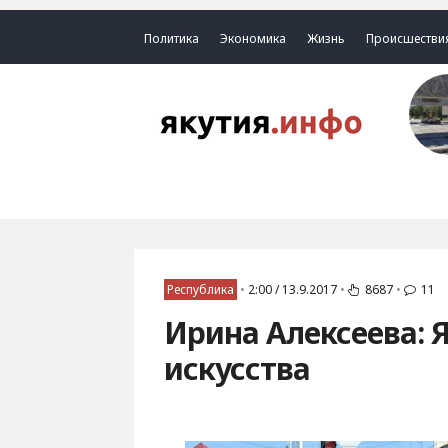
Политика
Экономика
Жизнь
Происшестви
Республика
•
2:00 / 13.9.2017
•
8687
•
11
Ирина Алексеева: 
искусства