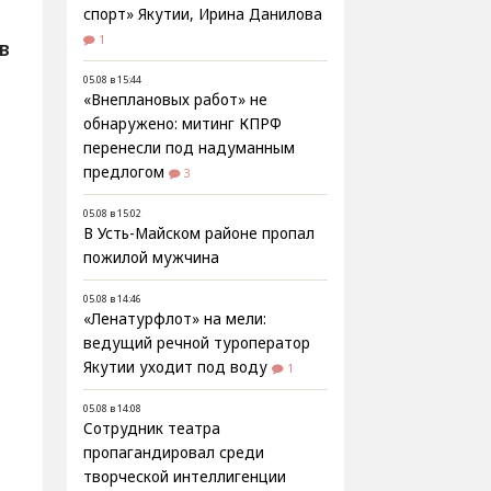
спорт» Якутии, Ирина Данилова
1
В
05.08 в 15:44
«Внеплановых работ» не
обнаружено: митинг КПРФ
перенесли под надуманным
предлогом
3
05.08 в 15:02
В Усть-Майском районе пропал
пожилой мужчина
05.08 в 14:46
«Ленатурфлот» на мели:
ведущий речной туроператор
Якутии уходит под воду
1
05.08 в 14:08
Сотрудник театра
пропагандировал среди
творческой интеллигенции