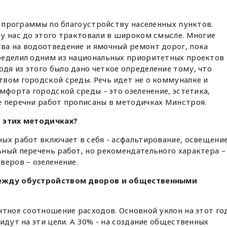
ои программы по благоустройству населенных пунктов.
у нас до этого трактовали в широком смысле. Многие
ва на водоотведение и ямочный ремонт дорог, пока
ределил одним из национальных приоритетных проектов
я из этого было дано четкое определение тому, что
вом городской среды. Речь идет не о коммуналке и
мфорта городской среды – это озеленение, эстетика,
е перечни работ прописаны в методичках Минстроя.
в этих методичках?
ых работ включает в себя - асфальтирование, освещение
ный перечень работ, но рекомендательного характера –
веров – озеленение.
между обустройством дворов и общественными
нтное соотношение расходов. Основной уклон на этот го
идут на эти цели. А 30% - на создание общественных