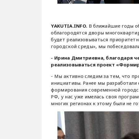
YAKUTIA
.
INFO
.
В ближайшие годы об
облагородятся дворы многоквартир
будет реализовываться приоритет
городской среды», мы побеседовал
- Ирина Дмитриевна, благодаря че
реализовываться проект «Форми
- Мы активно следим за тем, что п
инициативы. Ранее мы разработали
формирования современной городск
РФ, у нас уже имелась своя програм
многих регионах к этому были не г