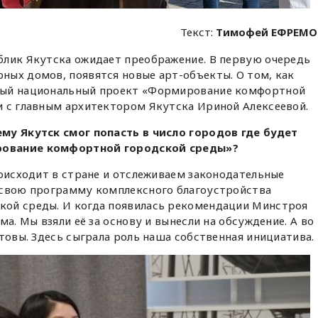
Текст:
Тимофей ЕФРЕМО
лик Якутска ожидает преображение. В первую очередь
ных домов, появятся новые арт-объекты. О том, как
ный национальный проект «Формирование комфортной
и с главным архитектором Якутска Ириной Алексеевой.
му Якутск смог попасть в число городов где будет
рование комфортной городской среды»?
роисходит в стране и отслеживаем законодательные
 свою программу комплексного благоустройства
ой среды. И когда появилась рекомендации Минстроя
ма. Мы взяли её за основу и вынесли на обсуждение. А во
отовы. Здесь сыграла роль наша собственная инициатива.