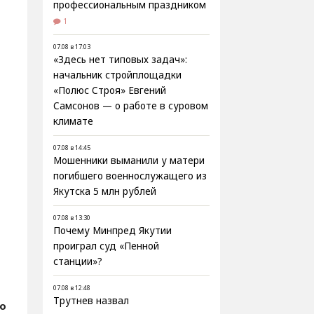
профессиональным праздником
1
07.08 в 17:03
«Здесь нет типовых задач»:
начальник стройплощадки
«Полюс Строя» Евгений
Самсонов — о работе в суровом
климате
07.08 в 14:45
Мошенники выманили у матери
погибшего военнослужащего из
Якутска 5 млн рублей
07.08 в 13:30
Почему Минпред Якутии
проиграл суд «Пенной
станции»?
07.08 в 12:48
Трутнев назвал
о