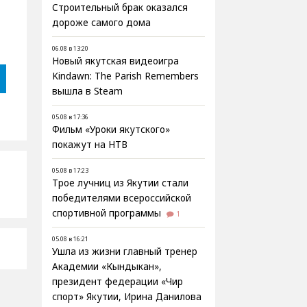
Строительный брак оказался
дороже самого дома
06.08 в 13:20
Новый якутская видеоигра
Kindawn: The Parish Remembers
вышла в Steam
05.08 в 17:36
Фильм «Уроки якутского»
покажут на НТВ
05.08 в 17:23
Трое лучниц из Якутии стали
победителями всероссийской
спортивной программы
1
05.08 в 16:21
Ушла из жизни главный тренер
Академии «Кындыкан»,
президент федерации «Чир
спорт» Якутии, Ирина Данилова