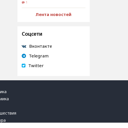
1
Лента новостей
Соцсети
Вконтакте
Telegram
Twitter
ика
мика
ь
шествия
ура
блика