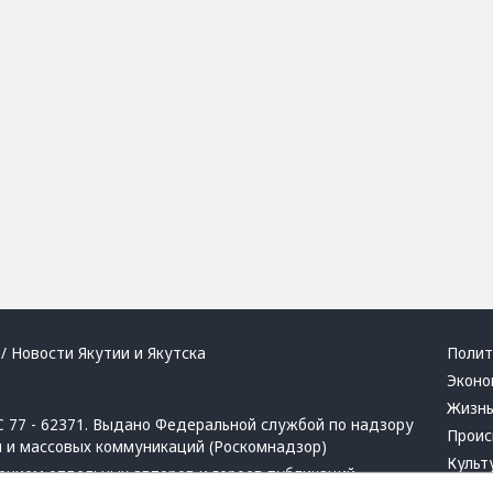
/ Новости Якутии и Якутска
Полит
Эконо
Жизн
 77 - 62371. Выдано Федеральной службой по надзору
Проис
й и массовых коммуникаций (Роскомнадзор)
Культ
ением отдельных авторов и героев публикаций.
Респу