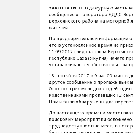
YAKUTIA.INFO.
В дежурную часть М
сообщение от оператора ЕДДС Верхо
Верхоянского района на моторной л
жителей.
По предварительной информации они
что в установленное время не прие
11.09.2017 следователем Верхоянск
Республике Саха (Якутия) начата п
устанавливаются обстоятельства 
13 сентября 2017 в 9 час.00 мин. 
другое сообщение о пропаже выеха
Осохтох трех молодых людей, один
Родственниками пропавших 12 сентя
Намы были обнаружены две перевер
До настоящего времени местонахож
поисковых мероприятий осложнено
труднодоступностью мест, в котор
будут приняты процессуальные реш