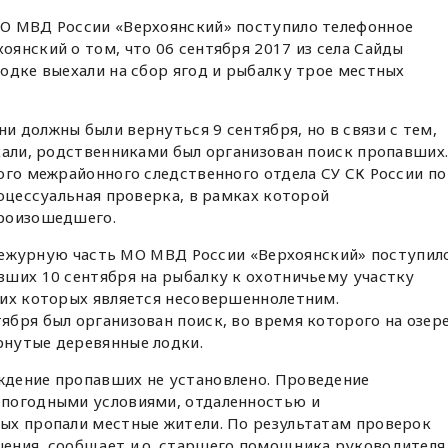
О МВД России «Верхоянский» поступило телефонное
янский о том, что 06 сентября 2017 из села Сайды
одке выехали на сбор ягод и рыбалку трое местных
 должны были вернуться 9 сентября, но в связи с тем,
хали, родственниками был организован поиск пропавших
ого межрайонного следственного отдела СУ СК России по
роцессуальная проверка, в рамках которой
произошедшего.
в дежурную часть МО МВД России «Верхоянский» поступил
вших 10 сентября на рыбалку к охотничьему участку
 их которых является несовершеннолетним.
бря был организован поиск, во время которого на озер
нутые деревянные лодки.
дение пропавших не установлено. Проведение
 погодными условиями, отдаленностью и
ых пропали местные жители. По результатам проверок
ения, сообщает и.о. старшего помощника руководителя