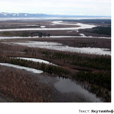
Текст:
ЯкутияИнф