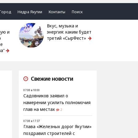
Город
Недра Якутии
Контакты
Поиск
Вкус, музыка и
ую и
энергия: каким будет
ю
третий «СырФест»
ке
а"
Свежие новости
07.08 в 18:00
Садовников заявил о
намерении усилить полномочия
глав на местах
2
07.08 в 17:37
Глава «Железных дорог Якутии»
поздравил строителей с