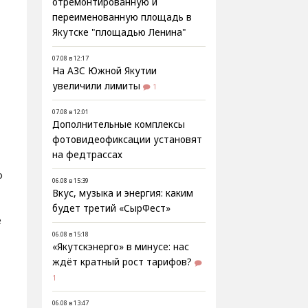
отремонтированную и
переименованную площадь в
Якутске "площадью Ленина"
07.08 в 12:17
На АЗС Южной Якутии
увеличили лимиты
1
.
07.08 в 12:01
Дополнительные комплексы
фотовидеофиксации установят
на федтрассах
о
06.08 в 15:39
Вкус, музыка и энергия: каким
будет третий «СырФест»
е
06.08 в 15:18
«Якутскэнерго» в минусе: нас
ждёт кратный рост тарифов?
1
06.08 в 13:47