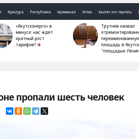
я
Культура
Республика
Криминал
Успех
Хватит это терпеть
«Якутскэнерго» в
Трутнев назвал
минусе: нас ждёт
отремонтированн
кратный рост
переименованну
тарифов?
площадь в Якутс
"площадью Ленин
оне пропали шесть человек