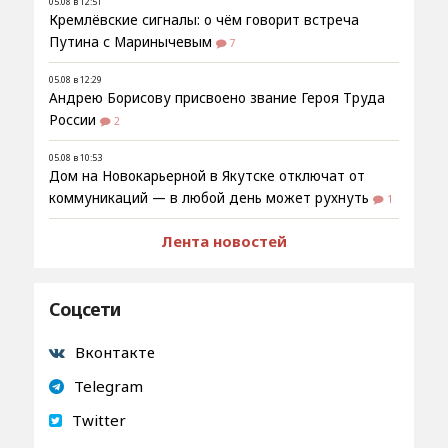
05.08 в 12:51
Кремлёвские сигналы: о чём говорит встреча
Путина с Маринычевым
7
05.08 в 12:29
Андрею Борисову присвоено звание Героя Труда
России
2
05.08 в 10:53
Дом на Новокарьерной в Якутске отключат от
коммуникаций — в любой день может рухнуть
1
Лента новостей
Соцсети
Вконтакте
Telegram
Twitter