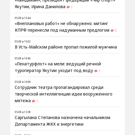
«Кындыкан», президент федерации «Чир спорт»
Якутии, Ирина Данилова
1
05.08 в 15:44
«Внеплановых работ» не обнаружено: митинг
КПРФ перенесли под надуманным предлогом
3
05.08 в 15:02
В Усть-Майском районе пропал пожилой мужчина
05.08 в 14:46
«Ленатурфлот» на мели: ведущий речной
туроператор Якутии уходит под воду
1
05.08 в 14:08
Сотрудник театра пропагандировал среди
творческой интеллигенции идеи вооруженного
мятежа
1
05.08 в 13:30
Саргылана Степанова назначена начальником
Департамента ЖКХ и энергетики