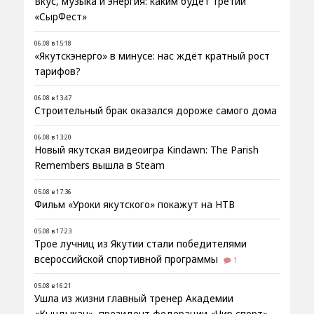
Вкус, музыка и энергия: каким будет третий
«СырФест»
06.08 в 15:18
«Якутскэнерго» в минусе: нас ждёт кратный рост
тарифов?
06.08 в 13:47
Строительный брак оказался дороже самого дома
06.08 в 13:20
Новый якутская видеоигра Kindawn: The Parish
Remembers вышла в Steam
05.08 в 17:36
Фильм «Уроки якутского» покажут на НТВ
05.08 в 17:23
Трое лучниц из Якутии стали победителями
всероссийской спортивной программы
1
05.08 в 16:21
Ушла из жизни главный тренер Академии