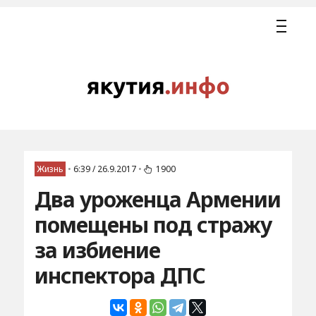
Жизнь
•
6:39 / 26.9.2017
•
1900
Два уроженца Армении
помещены под стражу
за избиение
инспектора ДПС