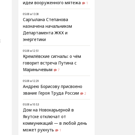
идеи вооруженного мятежа
1
05.08 в 13:30
Саргылана Степанова
назначена начальником
Департамента ЖКХ и
энергетики
х
05.08 в 12:51
Кремлёвские сигналы: о чём
говорит встреча Путина с
Маринычевым
7
05.08 в 12:29
Андрею Борисову присвоено
звание Героя Труда России
2
05.08 в 10:53
Дом на Новокарьерной в
Якутске отключат от
коммуникаций — в любой день
может рухнуть
1