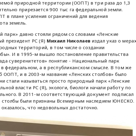
яемой природной территории (ООПТ) в три раза до 1,3
ительно прирезается 900 тыс га федеральной земли.
Т в плане усиления ограничений для ведения
ота земель.
й парк» давно стояли рядом со словами «Ленские
ый президент РС (Я)
Михаил Николаев
издал указ о мера
родных территорий, в том числе о создании
лбы». И в 1995-м вышло постановление правительства
арада суверенитетов» понятие - Национальный парк
 в федеральном, а в республиканском смысле. В том же
 ООПТ, и в 2003-м название «Ленских столбов» было
они стали называться просто природный парк «Ленские
льной власти РС (Я), экологи, биологи начали работу по
льного. В 2011-м соответствующий документ подписал
е столбы были признаны Всемирным наследием ЮНЕСКО.
оказалось, что недовольных достаточно.