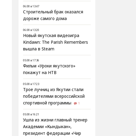
06.08 в 13:47
Строительный брак оказался
дороже самого дома
06.08 в 13:20
Новый якутская видеоигра
Kindawn: The Parish Remembers
вышла в Steam
05.08 в 17:36
Фильм «Уроки якутского»
покажут на НТВ
05.08 в 17:23
Трое лучниц из Якутии стали
победителями всероссийской
спортивной программы
1
05.08 в 16:21
Ушла из жизни главный тренер
Академии «Кындыкан»,
президент федерации «Чир