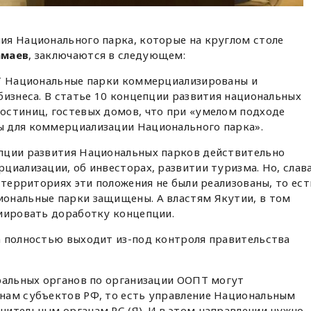
ия Национального парка, которые на круглом столе
амаев
, заключаются в следующем:
ПТ Национальные парки коммерциализированы и
бизнеса. В статье 10 концепции развития национальных
остиниц, гостевых домов, что при «умелом подходе
 для коммерциализации Национального парка».
пции развития Национальных парков действительно
циализации, об инвесторах, развитии туризма. Но, слав
 территориях эти положения не были реализованы, то ест
ональные парки защищены. А властям Якутии, в том
циировать доработку концепции.
а полностью выходит из-под контроля правительства
ральных органов по организации ООПТ могут
нам субъектов РФ, то есть управление Национальным
ительным органам РС (Я). И в этом направлении нужно