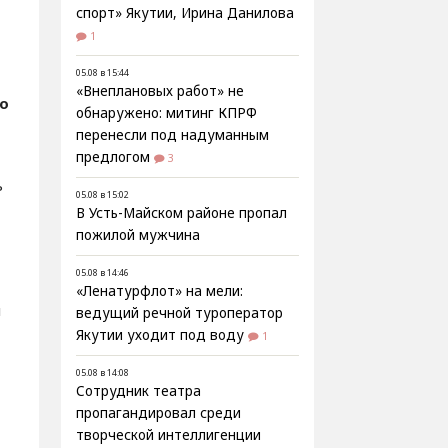
спорт» Якутии, Ирина Данилова
1
05.08 в 15:44
«Внеплановых работ» не
о
обнаружено: митинг КПРФ
перенесли под надуманным
предлогом
3
ь
05.08 в 15:02
В Усть-Майском районе пропал
пожилой мужчина
05.08 в 14:46
«Ленатурфлот» на мели:
л
ведущий речной туроператор
Якутии уходит под воду
1
05.08 в 14:08
Сотрудник театра
пропагандировал среди
творческой интеллигенции