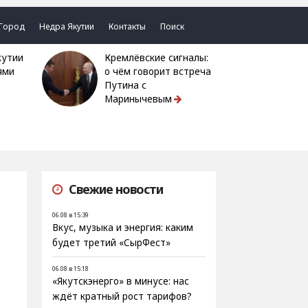
Город
Недра Якутии
Контакты
Поиск
Кремлёвские сигналы:
ями
о чём говорит встреча
Путина с
Маринычевым
Свежие новости
06.08 в 15:39
Вкус, музыка и энергия: каким
будет третий «СырФест»
06.08 в 15:18
«Якутскэнерго» в минусе: нас
ждёт кратный рост тарифов?