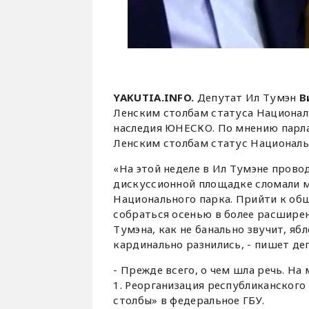
YAKUTIA.INFO.
Депутат Ил Тумэн
В
Ленским столбам статуса Националь
наследия ЮНЕСКО. По мнению парлам
Ленским столбам статус Национальн
«На этой неделе в Ил Тумэне провод
дискуссионной площадке сломали м
Национального парка. Прийти к об
собраться осенью в более расширенн
Тумэна, как не банально звучит, ябл
кардинально разнились, - пишет де
- Прежде всего, о чем шла речь. На
1. Реорганизация республиканског
столбы» в федеральное ГБУ.