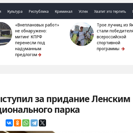
я
Культура
Республика
Криминал
Успех
Хватит это терпеть
«Внеплановых работ»
Трое лучниц из Якутии
не обнаружено:
стали победител
митинг КПРФ
всероссийской
перенесли под
спортивной
надуманным
программы
предлогом
ыступил за придание Ленским
ционального парка