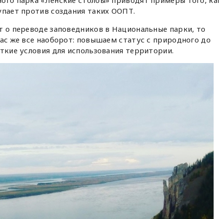
ого парка «Ленские столбы» приводят примеры того, ка
упает против создания таких ООПТ.
т о переводе заповедников в Национальные парки, то
нас же все наоборот: повышаем статус с природного до
сткие условия для использования территории.