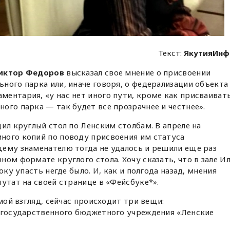
Текст:
ЯкутияИнф
иктор Федоров
высказал свое мнение о присвоении
ного парка или, иначе говоря, о федерализации объекта
ентария, «у нас нет иного пути, кроме как присваиват
ого парка — так будет все прозрачнее и честнее».
ил круглый стол по Ленским столбам. В апреле на
ного копий по поводу присвоения им статуса
щему знаменателю тогда не удалось и решили еще раз
ом формате круглого стола. Хочу сказать, что в зале И
оку упасть негде было. И, как и полгода назад, мнения
путат на своей странице в «Фейсбуке*».
 мой взгляд, сейчас происходит три вещи:
о государственного бюджетного учреждения «Ленские