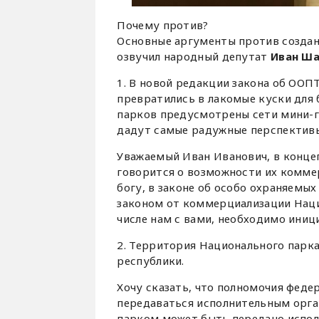
Почему против?
Основные аргументы против создан
озвучил народный депутат
Иван Ш
1. В новой редакции закона об ОО
превратились в лакомые куски для 
парков предусмотрены сети мини-г
дадут самые радужные перспективы
Уважаемый Иван Иванович, в конце
говорится о возможности их коммер
богу, в законе об особо охраняемых
законом от коммерциализации Наци
числе нам с вами, необходимо ини
2. Территория Национального парк
республики.
Хочу сказать, что полномочия феде
передаваться исполнительным орга
парком может быть передано исполн