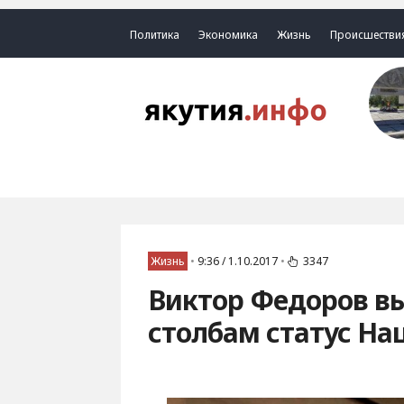
Политика
Экономика
Жизнь
Происшестви
Жизнь
•
9:36 / 1.10.2017
•
3347
Виктор Федоров в
столбам статус На