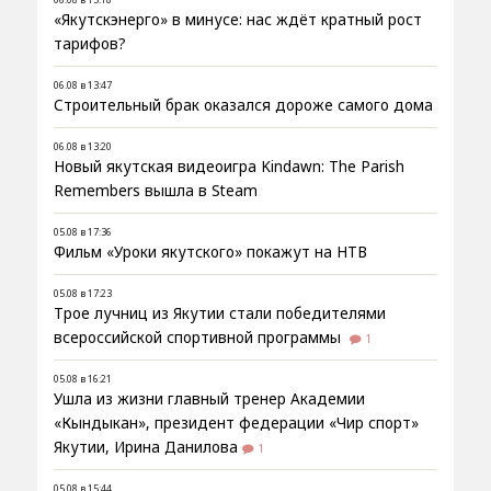
«Якутскэнерго» в минусе: нас ждёт кратный рост
тарифов?
06.08 в 13:47
Строительный брак оказался дороже самого дома
06.08 в 13:20
Новый якутская видеоигра Kindawn: The Parish
Remembers вышла в Steam
05.08 в 17:36
Фильм «Уроки якутского» покажут на НТВ
05.08 в 17:23
Трое лучниц из Якутии стали победителями
всероссийской спортивной программы
1
05.08 в 16:21
Ушла из жизни главный тренер Академии
«Кындыкан», президент федерации «Чир спорт»
Якутии, Ирина Данилова
1
05.08 в 15:44