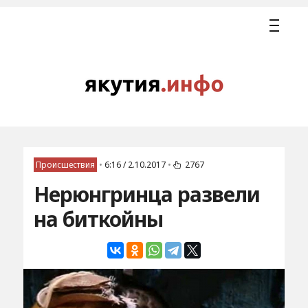
Происшествия
•
6:16 / 2.10.2017
•
2767
Нерюнгринца развели
на биткойны