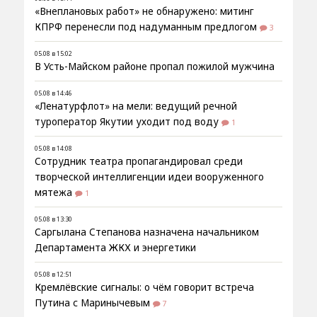
«Внеплановых работ» не обнаружено: митинг
КПРФ перенесли под надуманным предлогом
3
05.08 в 15:02
В Усть-Майском районе пропал пожилой мужчина
05.08 в 14:46
«Ленатурфлот» на мели: ведущий речной
туроператор Якутии уходит под воду
1
05.08 в 14:08
Сотрудник театра пропагандировал среди
творческой интеллигенции идеи вооруженного
мятежа
1
05.08 в 13:30
Саргылана Степанова назначена начальником
Департамента ЖКХ и энергетики
05.08 в 12:51
Кремлёвские сигналы: о чём говорит встреча
Путина с Маринычевым
7