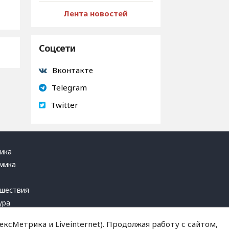
Лента новостей
Соцсети
Вконтакте
Telegram
Twitter
ика
мика
ь
шествия
ура
блика
ксМетрика и Liveinternet). Продолжая работу с сайтом,
инал