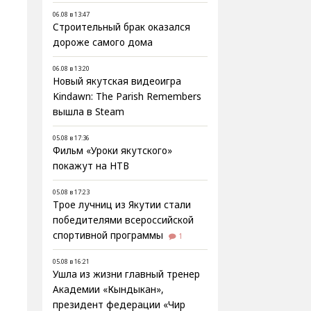
06.08 в 13:47
Строительный брак оказался
дороже самого дома
06.08 в 13:20
Новый якутская видеоигра
Kindawn: The Parish Remembers
вышла в Steam
05.08 в 17:36
Фильм «Уроки якутского»
покажут на НТВ
05.08 в 17:23
Трое лучниц из Якутии стали
победителями всероссийской
спортивной программы
1
05.08 в 16:21
Ушла из жизни главный тренер
Академии «Кындыкан»,
президент федерации «Чир