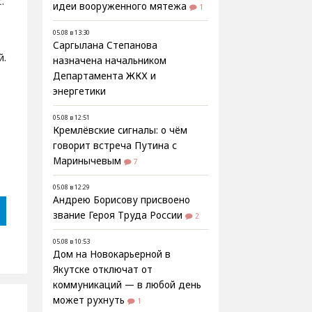
.
идеи вооруженного мятежа
1
05.08 в 13:30
Саргылана Степанова
й.
назначена начальником
Департамента ЖКХ и
энергетики
05.08 в 12:51
Кремлёвские сигналы: о чём
говорит встреча Путина с
Маринычевым
7
05.08 в 12:29
Андрею Борисову присвоено
звание Героя Труда России
2
05.08 в 10:53
Дом на Новокарьерной в
Якутске отключат от
коммуникаций — в любой день
может рухнуть
1