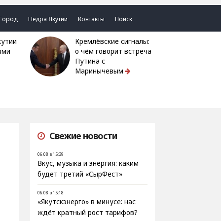
Город
Недра Якутии
Контакты
Поиск
Кремлёвские сигналы:
ями
о чём говорит встреча
Путина с
Маринычевым
Свежие новости
06.08 в 15:39
Вкус, музыка и энергия: каким
будет третий «СырФест»
06.08 в 15:18
«Якутскэнерго» в минусе: нас
ждёт кратный рост тарифов?