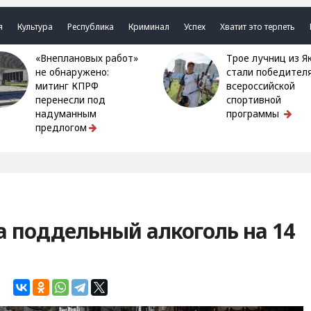
я
Культура
Республика
Криминал
Успех
Хватит это терпеть
«Внеплановых работ»
Трое лучниц из Якутии
не обнаружено:
стали победител
митинг КПРФ
всероссийской
перенесли под
спортивной
надуманным
программы
предлогом
а поддельный алкоголь на 14