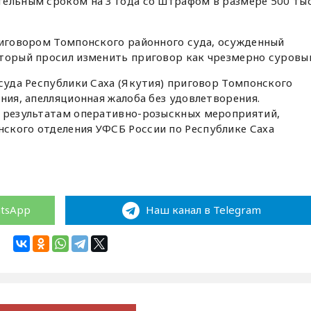
ельным сроком на 3 года со штрафом в размере 500 тыс
риговором Томпонского районного суда, осужденный
оторый просил изменить приговор как чрезмерно суровы
 суда Республики Саха (Якутия) приговор Томпонского
ния, апелляционная жалоба без удовлетворения.
о результатам оперативно-розыскных мероприятий,
ского отделения УФСБ России по Республике Саха
atsApp
Наш канал в Telegram