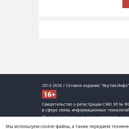
2013-2026 / Сетевое издание "Якутия.Инфо"
Свидетельство о регистрации СМИ ЭЛ № ФС
в сфере связи, информационных технологи
Мнение редакции может не совпадать с мн
При использовании материалов обязательна
Мы используем cookie-файлы, а также передаем техниче