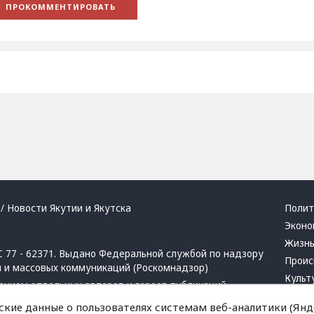
/ Новости Якутии и Якутска
Полит
Эконо
Жизн
 77 - 62371. Выдано Федеральной службой по надзору
Проис
й и массовых коммуникаций (Роскомнадзор)
Культ
ением отдельных авторов и героев публикаций.
Респу
 активная ссылка на сайт.
ские данные о пользователях системам веб-аналитики (Янде
Крим