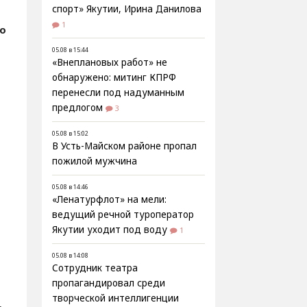
спорт» Якутии, Ирина Данилова
1
о
05.08 в 15:44
«Внеплановых работ» не
обнаружено: митинг КПРФ
перенесли под надуманным
предлогом
3
05.08 в 15:02
В Усть-Майском районе пропал
пожилой мужчина
05.08 в 14:46
«Ленатурфлот» на мели:
ведущий речной туроператор
Якутии уходит под воду
1
05.08 в 14:08
Сотрудник театра
пропагандировал среди
творческой интеллигенции