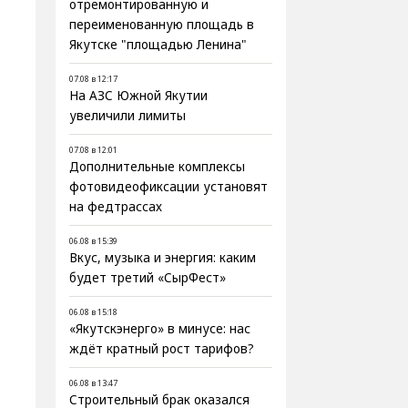
отремонтированную и
переименованную площадь в
Якутске "площадью Ленина"
07.08 в 12:17
На АЗС Южной Якутии
увеличили лимиты
07.08 в 12:01
Дополнительные комплексы
фотовидеофиксации установят
на федтрассах
06.08 в 15:39
Вкус, музыка и энергия: каким
будет третий «СырФест»
06.08 в 15:18
«Якутскэнерго» в минусе: нас
ждёт кратный рост тарифов?
06.08 в 13:47
Строительный брак оказался