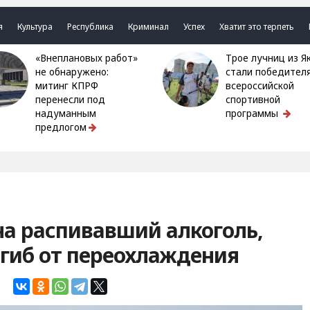
я
Культура
Республика
Криминал
Успех
Хватит это терпеть
«Внеплановых работ»
Трое лучниц из Якутии
не обнаружено:
стали победител
митинг КПРФ
всероссийской
перенесли под
спортивной
надуманным
программы
предлогом
а распивавший алкоголь,
огиб от переохлаждения