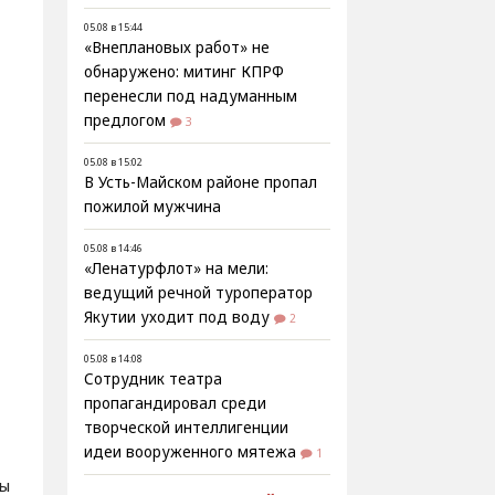
05.08 в 15:44
«Внеплановых работ» не
обнаружено: митинг КПРФ
перенесли под надуманным
предлогом
3
05.08 в 15:02
В Усть-Майском районе пропал
пожилой мужчина
05.08 в 14:46
«Ленатурфлот» на мели:
ведущий речной туроператор
Якутии уходит под воду
2
05.08 в 14:08
Сотрудник театра
пропагандировал среди
творческой интеллигенции
идеи вооруженного мятежа
1
ны