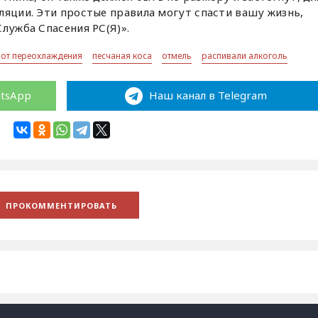
ляции. Эти простые правила могут спасти вашу жизнь,
лужба Спасения РС(Я)».
 от переохлаждения
песчаная коса
отмель
распивали алкоголь
atsApp
Наш канал в Telegram