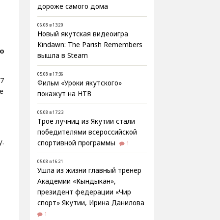
дороже самого дома
06.08 в 13:20
Новый якутская видеоигра
Kindawn: The Parish Remembers
о
вышла в Steam
05.08 в 17:36
 7
Фильм «Уроки якутского»
е
покажут на НТВ
05.08 в 17:23
Трое лучниц из Якутии стали
победителями всероссийской
у.
спортивной программы
1
05.08 в 16:21
Ушла из жизни главный тренер
Академии «Кындыкан»,
президент федерации «Чир
спорт» Якутии, Ирина Данилова
1