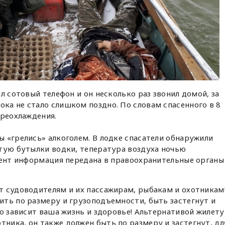
л сотовый телефон и он несколько раз звонил домой, за
ка не стало слишком поздно. По словам спасенного в 8
ереохлаждения.
 «грелись» алкоголем. В лодке спасатели обнаружили
атую бутылки водки, тепература воздуха ночью
мент информация передана в правоохранительные органы
т судоводителям и их пассажирам, рыбакам и охотникам
ть по размеру и грузоподъемности, быть застегнут и
го зависит ваша жизнь и здоровье! Альтернативой жилету
ика, он также должен быть по размеру и застегнут, дл