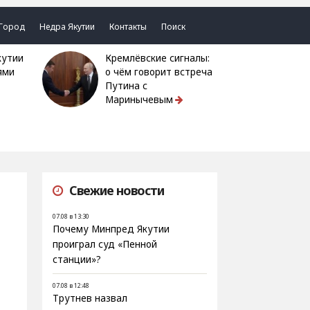
Город
Недра Якутии
Контакты
Поиск
Кремлёвские сигналы:
ями
о чём говорит встреча
Путина с
Маринычевым
Свежие новости
07.08 в 13:30
Почему Минпред Якутии
проиграл суд «Пенной
станции»?
07.08 в 12:48
Трутнев назвал