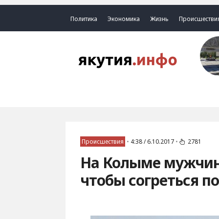
Политика
Экономика
Жизнь
Происшестви
Происшествия
•
4:38 / 6.10.2017
•
2781
На Колыме мужчин
чтобы согреться п