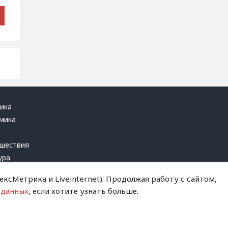
ика
мика
ь
шествия
ура
блика
ксМетрика и Liveinternet). Продолжая работу с сайтом,
инал
 данных
, если хотите узнать больше.
т это терпеть