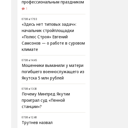
профессиональным праздником
1
07.08 в 17:03
«Здесь нет типовых задач»:
начальник стройплощадки
«Полюс Строя» Евгений
Самсонов — о работе в суровом
климате
07.08 в 14:45
Мошенники выманили у матери
погибшего военнослужащего из
Якутска 5 млн рублей
07.08 в 13:30
Почему Минпред Якутии
проиграл суд «Пенной
станции»?
07.08 в 12:48
Трутнев назвал