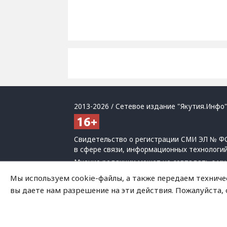
2013-2026 / Сетевое издание "Якутия.Инфо"
Свидетельство о регистрации СМИ ЭЛ № ФС
в сфере связи, информационных технологи
Мнение редакции может не совпадать с мн
При использовании материалов обязательна
Мы используем cookie-файлы, а также передаем техниче
Политика обработки персональных данных
вы даете нам разрешение на эти действия. Пожалуйста,
На сайте возможны упоминания
иноагенто