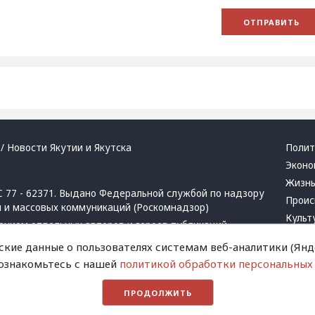
/ Новости Якутии и Якутска
Полит
Эконо
Жизн
 77 - 62371. Выдано Федеральной службой по надзору
Проис
й и массовых коммуникаций (Роскомнадзор)
Культ
ением отдельных авторов и героев публикаций.
Респу
 активная ссылка на сайт.
ские данные о пользователях системам веб-аналитики (Янде
Крим
 ознакомьтесь с нашей
политикой обработки персональных
Успех
в
и
запрещенных организаций
Хвати
ПРОДОЛЖИТЬ
Город