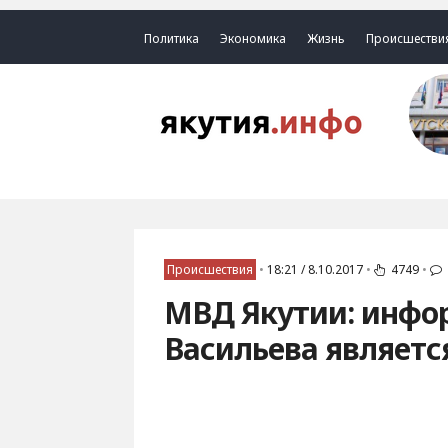
Политика
Экономика
Жизнь
Происшестви
Происшествия
•
18:21 / 8.10.2017
•
4749
•
МВД Якутии: инфо
Васильева являетс