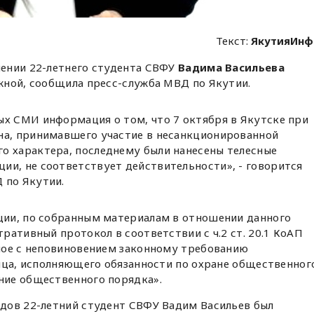
Текст:
ЯкутияИнф
ении 22-летнего студента СВФУ
Вадима Васильева
жной, сообщила пресс-служба МВД по Якутии.
ых СМИ информация о том, что 7 октября в Якутске при
на, принимавшего участие в несанкционированной
о характера, последнему были нанесены телесные
ии, не соответствует действительности», - говорится
 по Якутии.
ии, по собранным материалам в отношении данного
ративный протокол в соответствии с ч.2 ст. 20.1 КоАП
ное с неповиновением законному требованию
ица, исполняющего обязанности по охране общественног
ние общественного порядка».
дов 22-летний студент СВФУ Вадим Васильев был