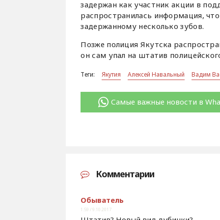
задержан как участник акции в по
распространилась информация, что
задержанному несколько зубов.
Позже полиция Якутска распростран
он сам упал на штатив полицейского
Теги:
Якутия
Алексей Навальный
Вадим Ва
Самые важные новости в Wh
Комментарии
Обыватель
1:59 / 9.10.2017
Штатив? Новый вид дубинки?