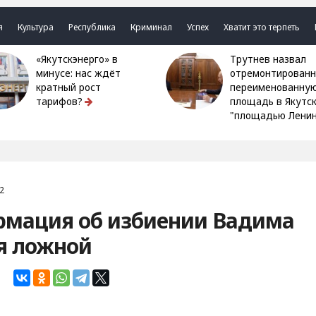
я
Культура
Республика
Криминал
Успех
Хватит это терпеть
«Якутскэнерго» в
Трутнев назвал
минусе: нас ждёт
отремонтированн
кратный рост
переименованну
тарифов?
площадь в Якутс
"площадью Ленин
2
рмация об избиении Вадима
я ложной