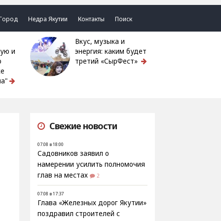
Город
Недра Якутии
Контакты
Поиск
Вкус, музыка и
ую и
энергия: каким будет
ю
третий «СырФест»
ке
а"
Свежие новости
07.08 в 18:00
Садовников заявил о
намерении усилить полномочия
глав на местах
2
07.08 в 17:37
Глава «Железных дорог Якутии»
поздравил строителей с