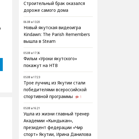
Строительный брак оказался
дороже самого дома
06.08 в 13:20
о
Новый якутская видеоигра
Kindawn: The Parish Remembers
вышла в Steam
05.08 в 17:36
Фильм «Уроки якутского»
покажут на НТВ
05.08 в 17:23
Трое лучниц из Якутии стали
победителями всероссийской
спортивной программы
1
05.08 в 16:21
Ушла из жизни главный тренер
Академии «Кындыкан»,
президент федерации «Чир
спорт» Якутии, Ирина Данилова