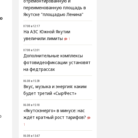
отремонтированную и
переименованную площадь в
Якутске "площадью Ленина"
о
07.08 в 12:17
На АЗС Южной Якутии
увеличили лимиты
1
07.08 в 12:01
Дополнительные комплексы
фотовидеофиксации установят
на федтрассах
06.08 в 15:39
Вкус, музыка и энергия: каким
будет третий «СырФест»
06.08 в 15:18
«Якутскэнерго» в минусе: нас
о
ждёт кратный рост тарифов?
1
06.08 в 13:47