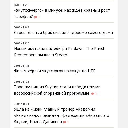
06.08 в 15:18
«Якутскэнерго» в минусе: нас ждёт кратный рост
тарифов?
3
06.08 в 13:47
Строительный брак оказался дороже самого дома
06.08 в 13:20
Новый якутская видеоигра Kindawn: The Parish
Remembers вышла в Steam
05.08 в 17:36
Фильм «Уроки якутского» покажут на НТВ
05.08 в 17:23
Трое лучниц из Якутии стали победителями
всероссийской спортивной программы
1
05.08 в 16:21
Ушла из жизни главный тренер Академии
«Кындыкан», президент федерации «Чир спорт»
Якутии, Ирина Данилова
1