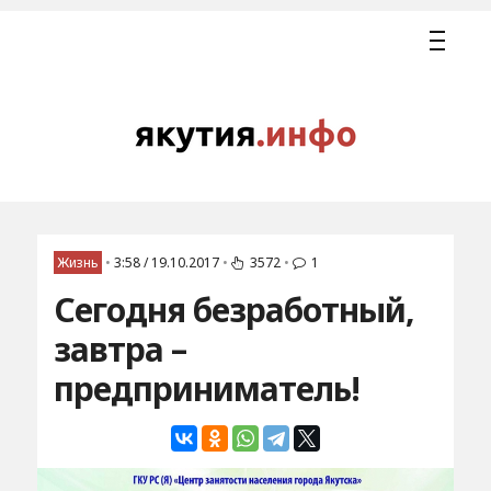
Жизнь
•
3:58 / 19.10.2017
•
3572
•
1
Сегодня безработный,
завтра –
предприниматель!