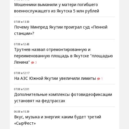
Мошенники выманили у матери погибшего
военнослужащего из Якутска 5 млн рублей
07.08 в 13:30
Почему Минпред Якутии проиграл суд «Пенной
станции»?
07.08 в 12:48
Трутнев назвал отремонтированную и
переименованную площадь в Якутске "площадью
Ленина"
3
07.08 в 12:17
На АЗС Южной Якутии увеличили лимиты
1
07.08 в 12:01
Дополнительные комплексы фотовидеофиксации
установят на федтрассах
06.08 в 15:39
Вкус, музыка и энергия: каким будет третий
«СырФест»