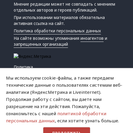
Мнение редакции может не совпадать с мнением
отдельных авторов и героев публикаций.
При использовании материалов обязательна
активная ссылка на сайт.
Политика обработки персональных данных
На сайте возможны упоминания
иноагентов
и
запрещенных организаций
Политика
Экономика
Мы используем cookie-файлы, а также передаем
Жизнь
технические данные о пользователях системам веб-
Происшествия
аналитики (ЯндексМетрика и Liveinternet).
Культура
Продолжая работу с сайтом, вы даете нам
Республика
разрешение на эти действия. Пожалуйста,
Криминал
ознакомьтесь с нашей
политикой обработки
Успех
персональных данных
, если хотите узнать больше.
Хватит это терпеть
ПРОДОЛЖИТЬ