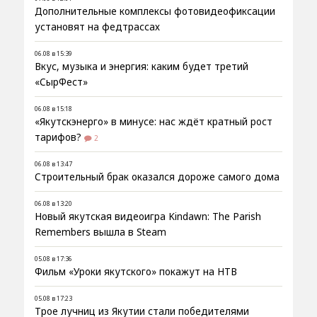
Дополнительные комплексы фотовидеофиксации
установят на федтрассах
06.08 в 15:39
Вкус, музыка и энергия: каким будет третий
«СырФест»
06.08 в 15:18
«Якутскэнерго» в минусе: нас ждёт кратный рост
тарифов?
2
06.08 в 13:47
Строительный брак оказался дороже самого дома
06.08 в 13:20
Новый якутская видеоигра Kindawn: The Parish
Remembers вышла в Steam
05.08 в 17:36
Фильм «Уроки якутского» покажут на НТВ
05.08 в 17:23
Трое лучниц из Якутии стали победителями