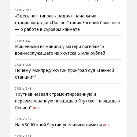
07.08 в 17:03
«Здесь нет типовых задач»: начальник
стройплощадки «Полюс Строя» Евгений Самсонов
— о работе в суровом климате
07.08 в 14:45
Мошенники выманили у матери погибшего
военнослужащего из Якутска 5 млн рублей
07.08 в 13:30
Почему Минпред Якутии проиграл суд «Пенной
станции»?
07.08 в 12:48
Трутнев назвал отремонтированную и
переименованную площадь в Якутске "площадью
Ленина"
1
07.08 в 12:17
На АЗС Южной Якутии увеличили лимиты
1
07.08 в 12:01