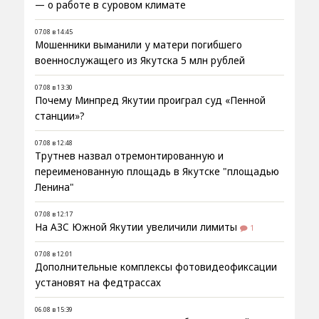
— о работе в суровом климате
07.08 в 14:45
Мошенники выманили у матери погибшего
военнослужащего из Якутска 5 млн рублей
07.08 в 13:30
Почему Минпред Якутии проиграл суд «Пенной
станции»?
07.08 в 12:48
Трутнев назвал отремонтированную и
переименованную площадь в Якутске "площадью
Ленина"
07.08 в 12:17
На АЗС Южной Якутии увеличили лимиты
1
07.08 в 12:01
Дополнительные комплексы фотовидеофиксации
установят на федтрассах
06.08 в 15:39