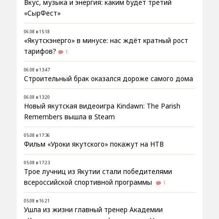
Вкус, музыка и энергия: каким будет третий
«СырФест»
06.08 в 15:18
«Якутскэнерго» в минусе: нас ждёт кратный рост
тарифов?
1
06.08 в 13:47
Строительный брак оказался дороже самого дома
06.08 в 13:20
Новый якутская видеоигра Kindawn: The Parish
Remembers вышла в Steam
05.08 в 17:36
Фильм «Уроки якутского» покажут на НТВ
05.08 в 17:23
Трое лучниц из Якутии стали победителями
всероссийской спортивной программы
1
05.08 в 16:21
Ушла из жизни главный тренер Академии