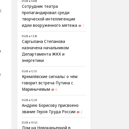
05.08 в 14:08
Сотрудник театра
с
пропагандировал среди
творческой интеллигенции
идеи вооруженного мятежа
1
05.08 в 13:30
Саргылана Степанова
назначена начальником
в
Департамента ЖКХ и
энергетики
05.08 в 12:51
ы
Кремлёвские сигналы: о чём
говорит встреча Путина с
Маринычевым
6
05.08 в 12:29
9
Андрею Борисову присвоено
звание Героя Труда России
2
05.08 в 10:53
Дом на Новокарьерной в