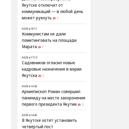
Якутске отключат от
коммуникаций — в любой день
может рухнуть
1
04.08 в 18:11
Коммунистам не дали
помитинговать на площади
Марата
7
04.08 в 17:13
Садовников огласил новые
кадровые назначения в мэрии
Якутска
2
04.08 в 14:58
Архиепископ Роман совершил
панихиду на месте захоронения
первого президента Якутии
2
04.08 в 14:46
В Якутске хотят установить
четвёртый пост