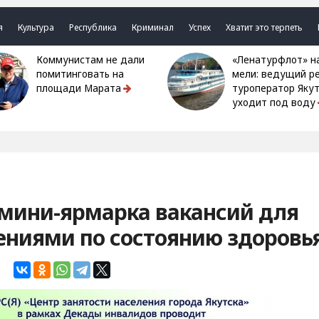
я
Культура
Республика
Криминал
Успех
Хватит это терпеть
Коммунистам не дали
«Ленатурфлот» на
помитинговать на
мели: ведущий р
площади Марата
туроператор Яку
уходит под воду
 мини-ярмарка вакансий для
ениями по состоянию здоровь