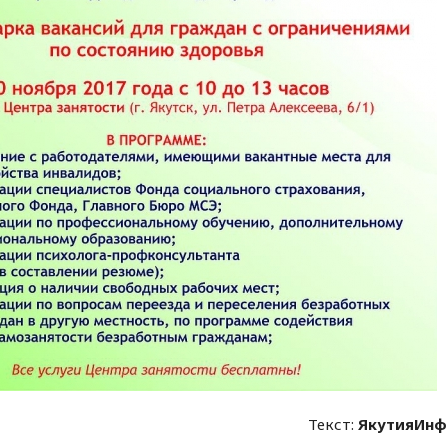
Текст:
ЯкутияИнф