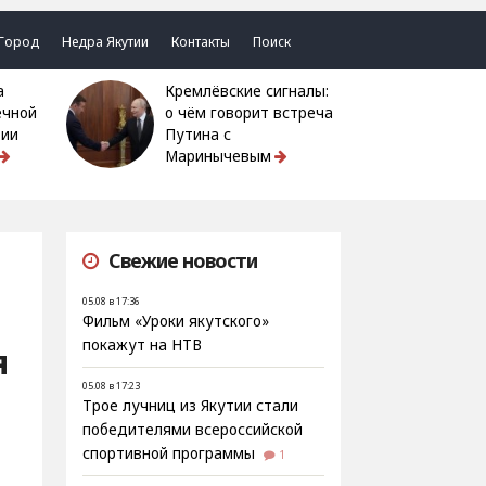
Город
Недра Якутии
Контакты
Поиск
Кремлёвские сигналы:
ечной
о чём говорит встреча
тии
Путина с
Маринычевым
Свежие новости
05.08 в 17:36
Фильм «Уроки якутского»
покажут на НТВ
я
05.08 в 17:23
Трое лучниц из Якутии стали
победителями всероссийской
спортивной программы
1