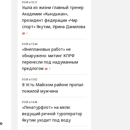
05.08 в 16:21
Ушла из жизни главный тренер
Академии «Кындыкан»,
президент федерации «Чир
спорт» Якутии, Ирина Данилова
1
05.08 в 15:44
«Внеплановых работ» не
обнаружено: митинг КПРФ
перенесли под надуманным
предлогом
3
05.08 в 15:02
В Усть-Майском районе пропал
пожилой мужчина
05.08 в 14:46
«Ленатурфлот» на мели:
ведущий речной туроператор
Якутии уходит под воду
о