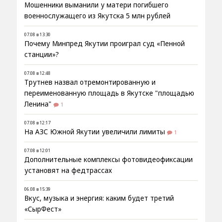
Мошенники выманили у матери погибшего
военнослужащего из Якутска 5 млн рублей
07.08 в 13:30
Почему Минпред Якутии проиграл суд «Пенной
станции»?
07.08 в 12:48
Трутнев назвал отремонтированную и
переименованную площадь в Якутске "площадью
Ленина"
1
07.08 в 12:17
На АЗС Южной Якутии увеличили лимиты
1
07.08 в 12:01
Дополнительные комплексы фотовидеофиксации
установят на федтрассах
06.08 в 15:39
Вкус, музыка и энергия: каким будет третий
«СырФест»