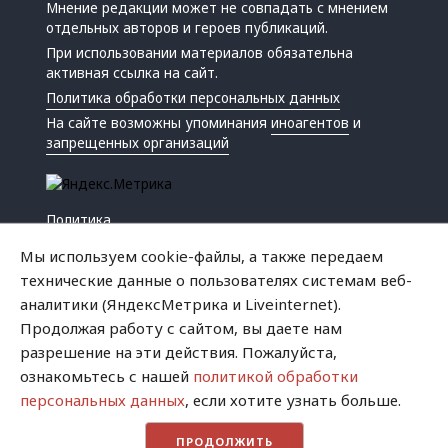
Мнение редакции может не совпадать с мнением
отдельных авторов и героев публикаций.
При использовании материалов обязательна
активная ссылка на сайт.
Политика обработки персональных данных
На сайте возможны упоминания
иноагентов
и
запрещенных организаций
Политика
Экономика
Мы используем cookie-файлы, а также передаем
Жизнь
технические данные о пользователях системам веб-
Происшествия
аналитики (ЯндексМетрика и Liveinternet).
Культура
Продолжая работу с сайтом, вы даете нам
Республика
разрешение на эти действия. Пожалуйста,
Криминал
ознакомьтесь с нашей
политикой обработки
Успех
персональных данных
, если хотите узнать больше.
Хватит это терпеть
ПРОДОЛЖИТЬ
Город