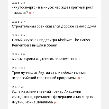
06.08 в 15:18
«Якутскэнерго» в минусе: нас ждёт кратный рост
тарифов?
2
06.08 в 13:47
Строительный брак оказался дороже самого дома
06.08 в 13:20
Новый якутская видеоигра Kindawn: The Parish
Remembers вышла в Steam
05.08 в 17:36
Фильм «Уроки якутского» покажут на НТВ
05.08 в 17:23
Трое лучниц из Якутии стали победителями
всероссийской спортивной программы
1
05.08 в 16:21
Ушла из жизни главный тренер Академии
«Кындыкан», президент федерации «Чир спорт»
Якутии, Ирина Данилова
1