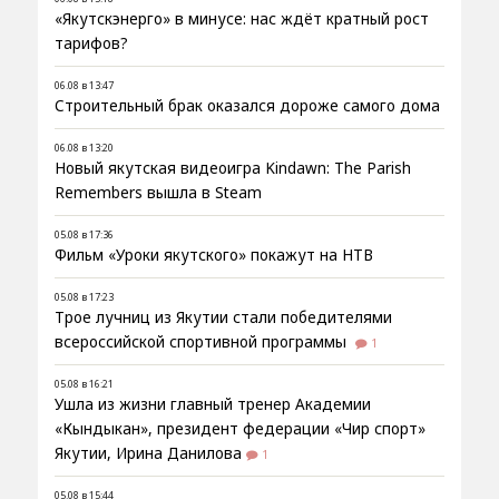
«Якутскэнерго» в минусе: нас ждёт кратный рост
тарифов?
06.08 в 13:47
Строительный брак оказался дороже самого дома
06.08 в 13:20
Новый якутская видеоигра Kindawn: The Parish
Remembers вышла в Steam
05.08 в 17:36
Фильм «Уроки якутского» покажут на НТВ
05.08 в 17:23
Трое лучниц из Якутии стали победителями
всероссийской спортивной программы
1
05.08 в 16:21
Ушла из жизни главный тренер Академии
«Кындыкан», президент федерации «Чир спорт»
Якутии, Ирина Данилова
1
05.08 в 15:44