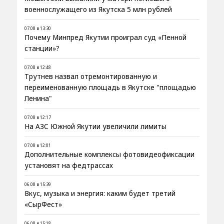
военнослужащего из Якутска 5 млн рублей
07.08 в 13:30
Почему Минпред Якутии проиграл суд «Пенной
станции»?
07.08 в 12:48
Трутнев назвал отремонтированную и
переименованную площадь в Якутске "площадью
Ленина"
07.08 в 12:17
На АЗС Южной Якутии увеличили лимиты
07.08 в 12:01
Дополнительные комплексы фотовидеофиксации
установят на федтрассах
06.08 в 15:39
Вкус, музыка и энергия: каким будет третий
«СырФест»
06.08 в 15:18