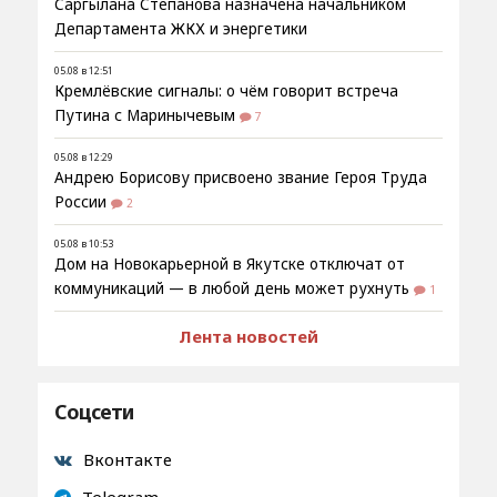
Саргылана Степанова назначена начальником
Департамента ЖКХ и энергетики
05.08 в 12:51
Кремлёвские сигналы: о чём говорит встреча
Путина с Маринычевым
7
05.08 в 12:29
Андрею Борисову присвоено звание Героя Труда
России
2
05.08 в 10:53
Дом на Новокарьерной в Якутске отключат от
коммуникаций — в любой день может рухнуть
1
Лента новостей
Соцсети
Вконтакте