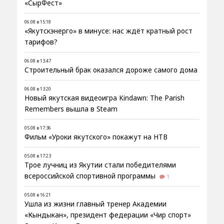
«СырФест»
06.08 в 15:18
«Якутскэнерго» в минусе: нас ждёт кратный рост
тарифов?
06.08 в 13:47
Строительный брак оказался дороже самого дома
06.08 в 13:20
Новый якутская видеоигра Kindawn: The Parish
Remembers вышла в Steam
05.08 в 17:36
Фильм «Уроки якутского» покажут на НТВ
05.08 в 17:23
Трое лучниц из Якутии стали победителями
всероссийской спортивной программы
1
05.08 в 16:21
Ушла из жизни главный тренер Академии
«Кындыкан», президент федерации «Чир спорт»