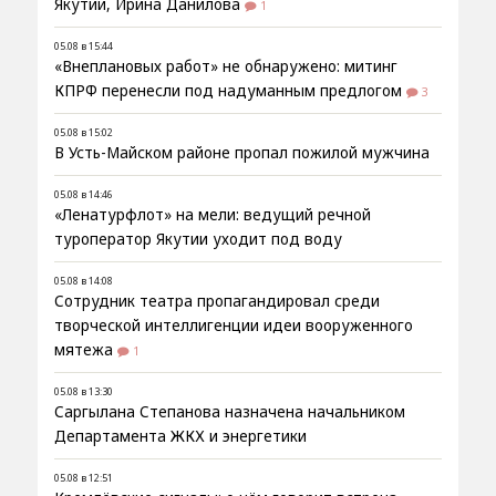
Якутии, Ирина Данилова
1
05.08 в 15:44
«Внеплановых работ» не обнаружено: митинг
КПРФ перенесли под надуманным предлогом
3
05.08 в 15:02
В Усть-Майском районе пропал пожилой мужчина
05.08 в 14:46
«Ленатурфлот» на мели: ведущий речной
туроператор Якутии уходит под воду
05.08 в 14:08
Сотрудник театра пропагандировал среди
творческой интеллигенции идеи вооруженного
мятежа
1
05.08 в 13:30
Саргылана Степанова назначена начальником
Департамента ЖКХ и энергетики
05.08 в 12:51