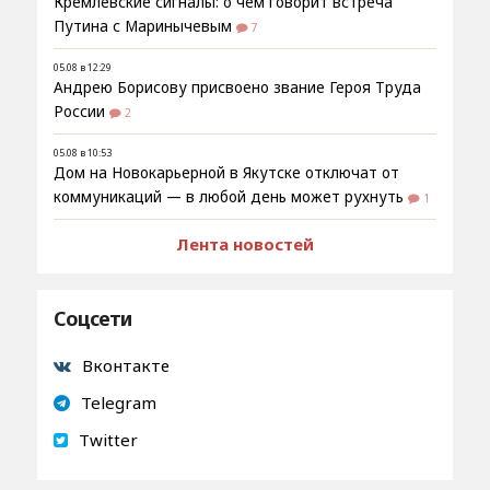
Кремлёвские сигналы: о чём говорит встреча
Путина с Маринычевым
7
05.08 в 12:29
Андрею Борисову присвоено звание Героя Труда
России
2
05.08 в 10:53
Дом на Новокарьерной в Якутске отключат от
коммуникаций — в любой день может рухнуть
1
Лента новостей
Соцсети
Вконтакте
Telegram
Twitter