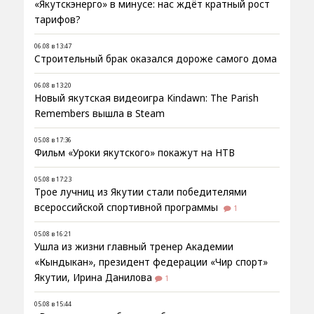
«Якутскэнерго» в минусе: нас ждёт кратный рост
тарифов?
06.08 в 13:47
Строительный брак оказался дороже самого дома
06.08 в 13:20
Новый якутская видеоигра Kindawn: The Parish
Remembers вышла в Steam
05.08 в 17:36
Фильм «Уроки якутского» покажут на НТВ
05.08 в 17:23
Трое лучниц из Якутии стали победителями
всероссийской спортивной программы
1
05.08 в 16:21
Ушла из жизни главный тренер Академии
«Кындыкан», президент федерации «Чир спорт»
Якутии, Ирина Данилова
1
05.08 в 15:44