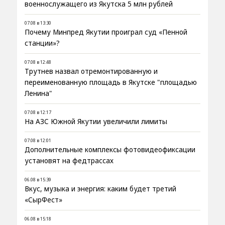
военнослужащего из Якутска 5 млн рублей
07.08 в 13:30
Почему Минпред Якутии проиграл суд «Пенной
станции»?
07.08 в 12:48
Трутнев назвал отремонтированную и
переименованную площадь в Якутске "площадью
Ленина"
07.08 в 12:17
На АЗС Южной Якутии увеличили лимиты
07.08 в 12:01
Дополнительные комплексы фотовидеофиксации
установят на федтрассах
06.08 в 15:39
Вкус, музыка и энергия: каким будет третий
«СырФест»
06.08 в 15:18