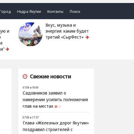
Город
Недра Якутии
Контакты
Поиск
Вкус, музыка и
ую и
энергия: каким будет
ю
третий «СырФест»
ке
а"
Свежие новости
07.08 в 18:00
Садовников заявил о
намерении усилить полномочия
глав на местах
2
07.08 в 17:37
Глава «Железных дорог Якутии»
поздравил строителей с