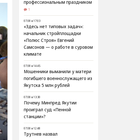
профессиональным праздником
1
07.08 в 17:03
«Здесь нет типовых задач»:
начальник стройплощадки
«Полюс Строя» Евгений
Самсонов — о работе в суровом
климате
07.08 в 14:45
Мошенники выманили у матери
погибшего военнослужащего из
Якутска 5 млн рублей
07.08 в 13:30
Почему Минпред Якутии
проиграл суд «Пенной
станции»?
07.08 в 12:48
Трутнев назвал