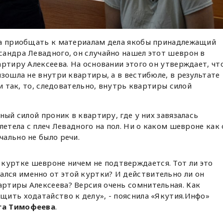
да приобщать к материалам дела якобы принадлежащий
андра Левадного, он случайно нашел этот шеврон в
артиру Алексеева. На основании этого он утверждает, чт
зошла не внутри квартиры, а в вестибюле, в результате
ли так, то, следовательно, внутрь квартиры силой
ный силой проник в квартиру, где у них завязалась
летела с плеч Левадного на пол. Ни о каком шевроне как 
ально не было речи.
куртке шевроне ничем не подтверждается. Тот ли это
ался именно от этой куртки? И действительно ли он
артиры Алексеева? Версия очень сомнительная. Как
бщить ходатайство к делу», - пояснила «Якутия.Инфо»
га Тимофеева
.