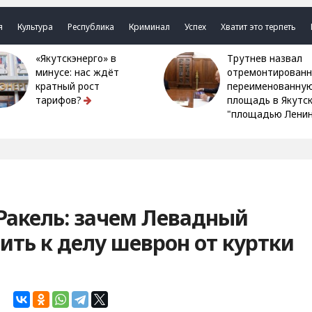
я
Культура
Республика
Криминал
Успех
Хватит это терпеть
«Якутскэнерго» в
Трутнев назвал
минусе: нас ждёт
отремонтированн
кратный рост
переименованну
тарифов?
площадь в Якутс
"площадью Ленин
Ракель: зачем Левадный
ть к делу шеврон от куртки