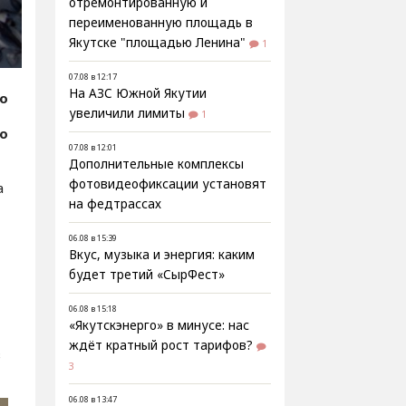
отремонтированную и
переименованную площадь в
Якутске "площадью Ленина"
1
07.08 в 12:17
На АЗС Южной Якутии
fo
увеличили лимиты
1
фо
07.08 в 12:01
Дополнительные комплексы
фотовидеофиксации установят
а
на федтрассах
06.08 в 15:39
Вкус, музыка и энергия: каким
будет третий «СырФест»
06.08 в 15:18
«Якутскэнерго» в минусе: нас
ждёт кратный рост тарифов?
в
3
06.08 в 13:47