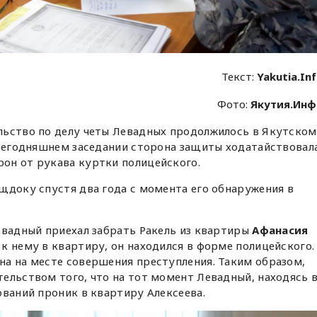
Текст:
Yakutia.In
Фото:
Якутия.Ин
льство по делу четы Левадных продолжилось в Якутском
 сегодняшнем заседании сторона защиты ходатайствовал
он от рукава куртки полицейского.
щдоку спустя два года с момента его обнаружения в
евадный приехал забрать Ракель из квартиры
Афанасия
к нему в квартиру, он находился в форме полицейского.
на на месте совершения преступления. Таким образом,
ельством того, что на тот момент Левадный, находясь 
ований проник в квартиру Алексеева.