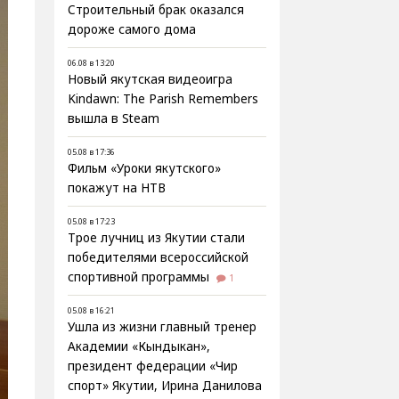
Строительный брак оказался
дороже самого дома
06.08 в 13:20
Новый якутская видеоигра
Kindawn: The Parish Remembers
вышла в Steam
05.08 в 17:36
Фильм «Уроки якутского»
покажут на НТВ
05.08 в 17:23
Трое лучниц из Якутии стали
победителями всероссийской
спортивной программы
1
05.08 в 16:21
Ушла из жизни главный тренер
Академии «Кындыкан»,
президент федерации «Чир
спорт» Якутии, Ирина Данилова