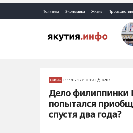
Политика
Экономика
Жизнь
Происшестви
Жизнь
•
11:20 / 17.6.2019
•
9202
Дело филиппинки 
попытался приобщи
спустя два года?