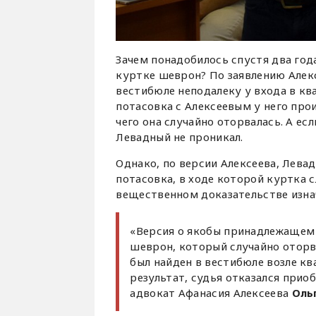
Зачем понадобилось спустя два го
куртке шеврон? По заявлению Алекс
вестибюле неподалеку у входа в кв
потасовка с Алексеевым у него прои
чего она случайно оторвалась. А ес
Левадный не проникал.
Однако, по версии Алексеева, Левад
потасовка, в ходе которой куртка с
вещественном доказательстве изнач
«Версия о якобы принадлежащем 
шеврон, который случайно оторв
был найден в вестибюле возле кв
результат, судья отказался прио
адвокат Афанасия Алексеева
Оль