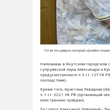
Тот ли это шеврон, который случайно оторва
Напомним, в Якутском городском с
супружеской пары Александра и Кр
предусмотренного ч. 3 ст. 127 УК 
последствия).
Кроме того, Кристина Левадная об
ч. 1 ст. 322.1 УК РФ (организация 
иностранных граждан).
Ее супруг Александр Левадный – б