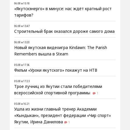
06.08 в 15:18
«Якутскэнерго» в минусе: нас ждёт кратный рост
тарифов?
06.08 в 13:47
Строительный брак оказался дороже самого дома
06.08 в 13:20
Новый якутская видеоигра Kindawn: The Parish
Remembers вышла в Steam
05.08 в 17:36
Фильм «Уроки якутского» покажут на НТВ
05.08 в 17:23
Трое лучниц из Якутии стали победителями
всероссийской спортивной программы
1
05.08 в 16:21
Ушла из жизни главный тренер Академии
«Кындыкан», президент федерации «Чир спорт»
Якутии, Ирина Данилова
1