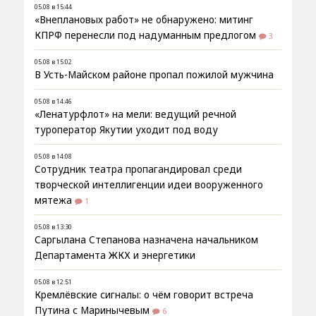
05.08 в 15:44
«Внеплановых работ» не обнаружено: митинг
КПРФ перенесли под надуманным предлогом
3
05.08 в 15:02
В Усть-Майском районе пропал пожилой мужчина
05.08 в 14:46
«Ленатурфлот» на мели: ведущий речной
туроператор Якутии уходит под воду
05.08 в 14:08
Сотрудник театра пропагандировал среди
творческой интеллигенции идеи вооруженного
мятежа
1
05.08 в 13:30
Саргылана Степанова назначена начальником
Департамента ЖКХ и энергетики
05.08 в 12:51
Кремлёвские сигналы: о чём говорит встреча
Путина с Маринычевым
6